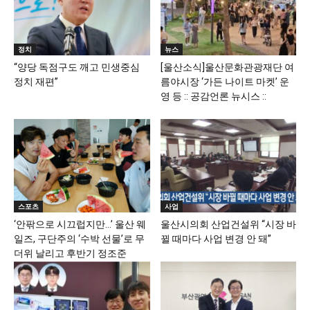
정치
뉴스
“양당 독점구도 깨고 민생중심
[울산소식]울산문화관광재단 여
정치 재편”
름야시장 ‘가든 나이트 마켓’ 운
영 등 :: 공감언론 뉴시스 ::
스포츠
사업
‘안팎으로 시끄럽지만…’ 울산 웨
울산시의회 산업건설위 “시장 바
일즈, 구단주의 ‘수박 선물’로 무
뀔 때마다 사업 변경 안 돼”
더위 날리고 후반기 정조준