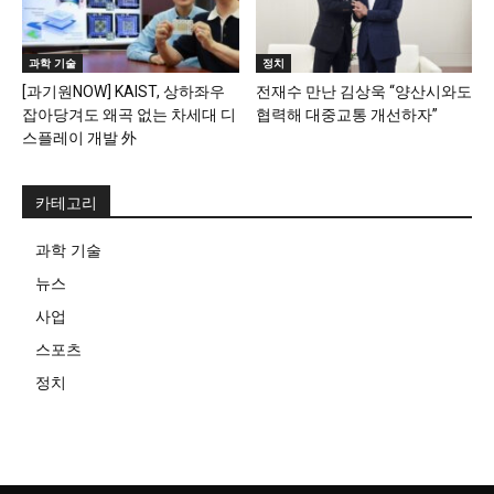
과학 기술
정치
[과기원NOW] KAIST, 상하좌우
전재수 만난 김상욱 “양산시와도
잡아당겨도 왜곡 없는 차세대 디
협력해 대중교통 개선하자”
스플레이 개발 外
카테고리
과학 기술
뉴스
사업
스포츠
정치