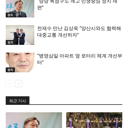
“양당 독점구도 깨고 민생중심 정치 재
편”
정치
전재수 만난 김상욱 “양산시와도 협력해
대중교통 개선하자”
정치
“병영삼일 아파트 옆 로터리 체계 개선부
터”
정치
최근 기사