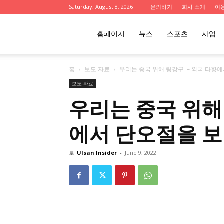
Saturday, August 8, 2026
문의하기
회사 소개
이
울
홈페이지
뉴스
스포츠
사업
홈
보도 자료
우리는 중국 위해 링강구 – 외국 타향
산
보도 자료
우리는 중국 위해
인
에서 단오절을 
사
로
Ulsan Insider
-
June 9, 2022
이