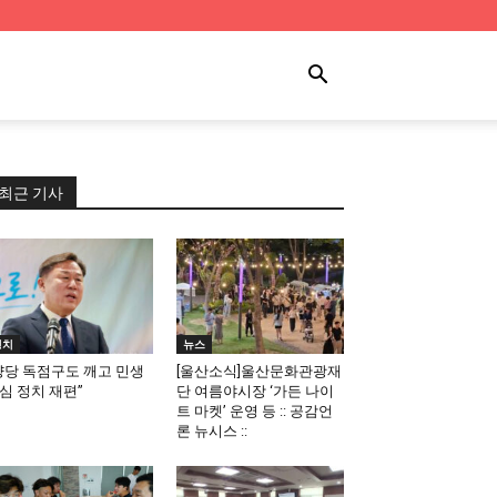
최근 기사
정치
뉴스
양당 독점구도 깨고 민생
[울산소식]울산문화관광재
심 정치 재편”
단 여름야시장 ‘가든 나이
트 마켓’ 운영 등 :: 공감언
론 뉴시스 ::