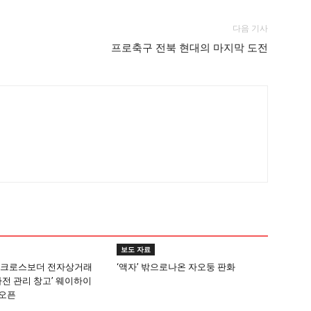
다음 기사
프로축구 전북 현대의 마지막 도전
보도 자료
 크로스보더 전자상거래
‘액자’ 밖으로나온 자오둥 판화
사전 관리 창고’ 웨이하이
오픈