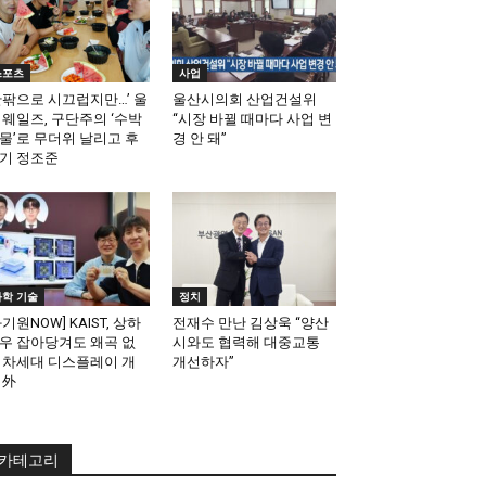
스포츠
사업
안팎으로 시끄럽지만…’ 울
울산시의회 산업건설위
 웨일즈, 구단주의 ‘수박
“시장 바뀔 때마다 사업 변
물’로 무더위 날리고 후
경 안 돼”
기 정조준
과학 기술
정치
과기원NOW] KAIST, 상하
전재수 만난 김상욱 “양산
우 잡아당겨도 왜곡 없
시와도 협력해 대중교통
 차세대 디스플레이 개
개선하자”
 外
카테고리