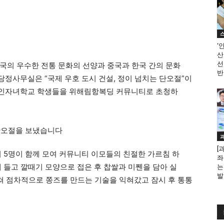
‘
산
선
국의 우수한 전통 문화의 선양과 중국과 한국 간의 문화
반
 당정사무실은 “국제 우호 도시 건설, 정이 넘치는 단오절”이
국인자녀학교 학생들을 위해림항복딩 커뮤니티로 초청하
[
녀 5명이 함께 모여 커뮤니티 이모들의 친절한 가르침 하
좌
 들고 깔때기 모양으로 접은 후 찹쌀과 미쩬을 담아 실
는
발
거쳐 점차적으로 쫑즈를 만드는 기술을 익혀갔고 잠시 후 통통