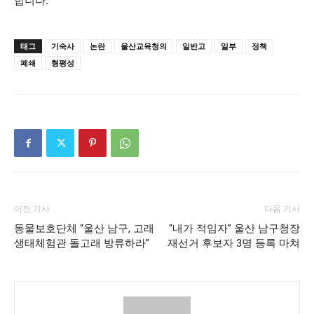
합니다.
태그
기숙사
논란
울산교육청의
일반고
일부
정책
폐쇄
형평성
이전 기사
다음 기사
동물보호단체 “울산 남구, 고래
“내가 적임자” 울산 남구청장
생태체험관 돌고래 방류하라”
재선거 후보자 3명 등록 마쳐