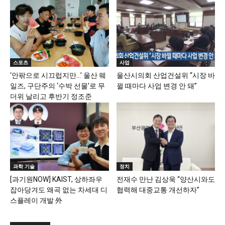
스포츠
사업
‘안팎으로 시끄럽지만…’ 울산 웨
울산시의회 산업건설위 “시장 바
일즈, 구단주의 ‘수박 선물’로 무
뀔 때마다 사업 변경 안 돼”
더위 날리고 후반기 정조준
과학 기술
정치
[과기원NOW] KAIST, 상하좌우
전재수 만난 김상욱 “양산시와도
잡아당겨도 왜곡 없는 차세대 디
협력해 대중교통 개선하자”
스플레이 개발 外