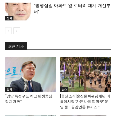
“병영삼일 아파트 옆 로터리 체계 개선부
터”
정치
최근 기사
정치
뉴스
“양당 독점구도 깨고 민생중심
[울산소식]울산문화관광재단 여
정치 재편”
름야시장 ‘가든 나이트 마켓’ 운
영 등 :: 공감언론 뉴시스 ::