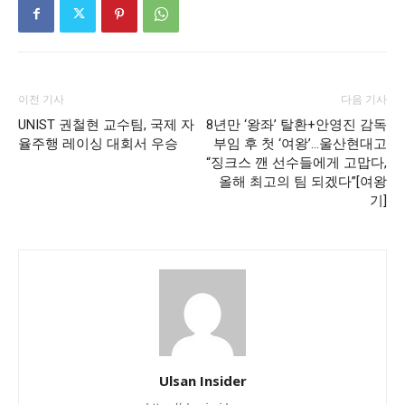
이전 기사
다음 기사
UNIST 권철현 교수팀, 국제 자
8년만 ‘왕좌’ 탈환+안영진 감독
율주행 레이싱 대회서 우승
부임 후 첫 ‘여왕’…울산현대고
“징크스 깬 선수들에게 고맙다,
올해 최고의 팀 되겠다”[여왕
기]
Ulsan Insider