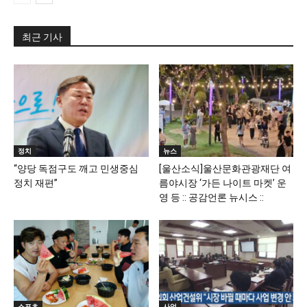
최근 기사
정치
뉴스
“양당 독점구도 깨고 민생중심
[울산소식]울산문화관광재단 여
정치 재편”
름야시장 ‘가든 나이트 마켓’ 운
영 등 :: 공감언론 뉴시스 ::
스포츠
사업