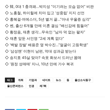
◇ 韓, 0대 1 충격패…박지성 “이기려는 모습 없어” 비판
◇ 노홍철, 하이힐에 치마 입고 ‘성중립’ 지지 선언
◇ 홍혜걸·여에스더, 5년 별거 끝…”아내 우울증 심각”
◇ 벤, 출산 6개월 만에 이혼 결심 “배신감에 힘들어”
◇ 황정음, 재혼 생각…무속인 “남자 덕 없는 팔자”
◇ 재혼 앞둔 서인영 “2세 계획 없다”
◇ ‘백발 장발’ 배용준 옆 박수진…”얼굴이 고등학생”
◇ ‘삼성맨’ 이현이 남편, 억대 성과급 받는다
◇ 송지효 45살 맞아? 속옷 화보서 드러난 몸매
◇ ‘원정 성매매’ 지나, 10년 만에 가수 복귀
태그
개최
기업과
네이트
뉴스
등
울산소식동구
울산콘퍼런스
인권
제7회