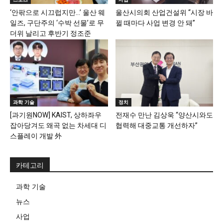
‘안팎으로 시끄럽지만…’ 울산 웨
울산시의회 산업건설위 “시장 바
일즈, 구단주의 ‘수박 선물’로 무
뀔 때마다 사업 변경 안 돼”
더위 날리고 후반기 정조준
과학 기술
정치
[과기원NOW] KAIST, 상하좌우
전재수 만난 김상욱 “양산시와도
잡아당겨도 왜곡 없는 차세대 디
협력해 대중교통 개선하자”
스플레이 개발 外
카테고리
과학 기술
뉴스
사업