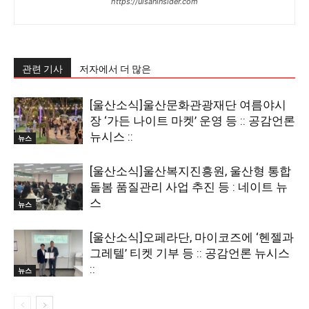
https://ulsaninsider.com
관련 기사
저자에서 더 많은
[울산소식]울산문화관광재단 여름야시
장 ‘가든 나이트 마켓’ 운영 등 :: 공감언론
뉴시스 ::
뉴스
[울산소식]울산복지진흥원, 울산형 통합
돌봄 품질관리 사업 추진 등 : 네이트 뉴
스
뉴스
[울산소식]오페라단, 마이코즈에 ‘헨젤과
그레텔’ 티켓 기부 등 :: 공감언론 뉴시스
::
뉴스