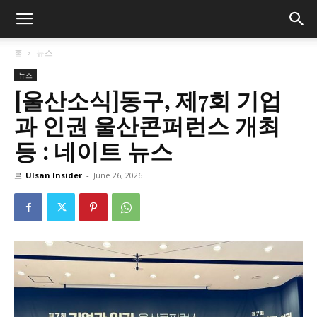
홈
뉴스
뉴스
[울산소식]동구, 제7회 기업
과 인권 울산콘퍼런스 개최
등 : 네이트 뉴스
로
Ulsan Insider
-
June 26, 2026