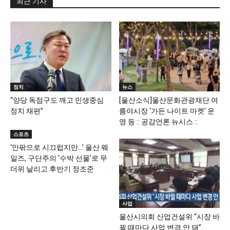
최근 기사
정치
뉴스
“양당 독점구도 깨고 민생중심
[울산소식]울산문화관광재단 여
정치 재편”
름야시장 ‘가든 나이트 마켓’ 운
영 등 :: 공감언론 뉴시스 ::
스포츠
‘안팎으로 시끄럽지만…’ 울산 웨
일즈, 구단주의 ‘수박 선물’로 무
더위 날리고 후반기 정조준
사업
울산시의회 산업건설위 “시장 바
뀔 때마다 사업 변경 안 돼”