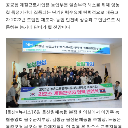
공공형 계절근로사업은 농업부문 일손부족 해소를 위해 영농
철 특정기간에 집중되는 단기인력수요에 탄력적으로 대응코
자 2022년 도입된 제도다. 농업 인건비 상승과 구인난으로 시
름하는 농가에 단비가 될 전망이다
[울산=뉴시스] 8일 울산원예농협 본점 회의실에서 이명주 농
협중앙회 울주군지부장, 김창균 울산원예농협 조합장, 노동완
울주군청 부군수 등 관계자들이 먼 길을 온 라오스 근로자들을