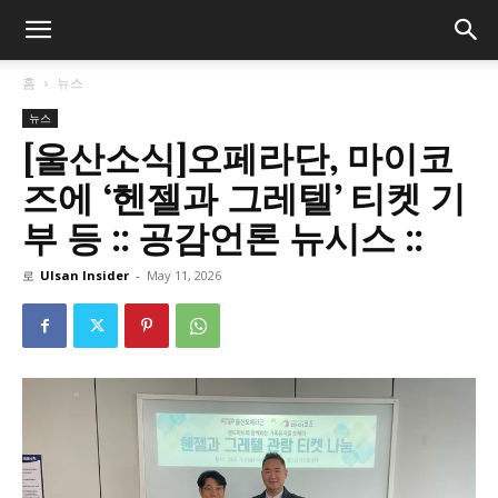
홈
뉴스
뉴스
[울산소식]오페라단, 마이코
즈에 ‘헨젤과 그레텔’ 티켓 기
부 등 :: 공감언론 뉴시스 ::
로
Ulsan Insider
-
May 11, 2026