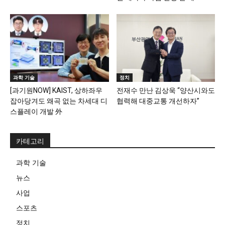
과학 기술
정치
[과기원NOW] KAIST, 상하좌우
전재수 만난 김상욱 “양산시와도
잡아당겨도 왜곡 없는 차세대 디
협력해 대중교통 개선하자”
스플레이 개발 外
카테고리
과학 기술
뉴스
사업
스포츠
정치