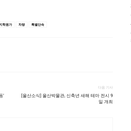
지학원가
차량
특별단속
다음 기사
동’
[울산소식] 울산박물관, 신축년 새해 테마 전시 9
일 개최