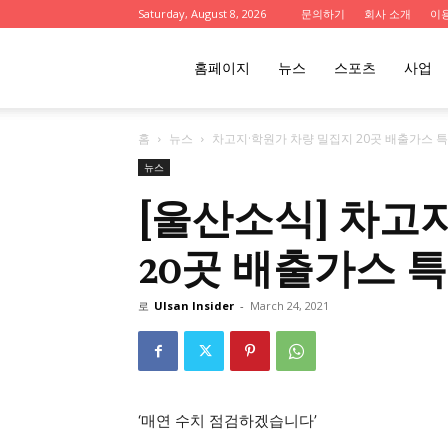
Saturday, August 8, 2026
문의하기
회사 소개
이
울
홈페이지
뉴스
스포츠
사업
홈
뉴스
차고지·학원가 차량 밀집지 20곳 배출가스 
산
뉴스
[울산소식] 차고
인
20곳 배출가스 
사
로
Ulsan Insider
-
March 24, 2021
이
‘매연 수치 점검하겠습니다’