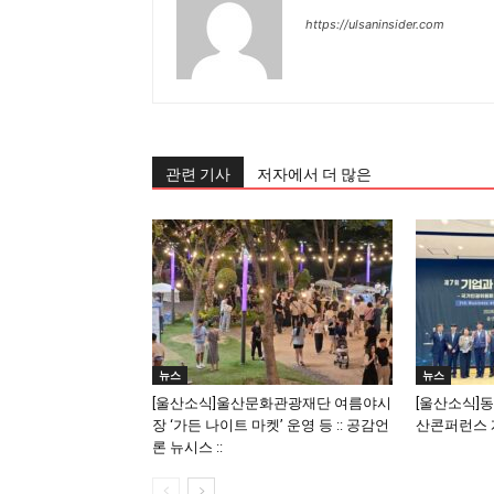
https://ulsaninsider.com
관련 기사
저자에서 더 많은
뉴스
뉴스
[울산소식]울산문화관광재단 여름야시
[울산소식]동
장 ‘가든 나이트 마켓’ 운영 등 :: 공감언
산콘퍼런스 개
론 뉴시스 ::