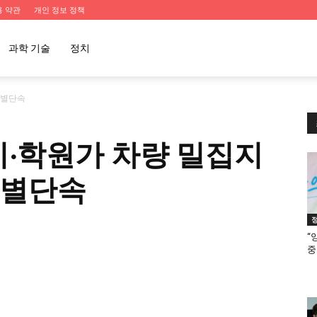
용 약관
개인 정보 정책
과학 기술
정치
특별단속
지·학원가 차량 밀집지
특별단속
“
중