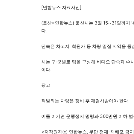
더
[연합뉴스 자료사진]
(울산=연합뉴스) 울산시는 3월 15∼31일까지
다.
단속은 차고지, 학원가 등 차량 밀집 지역을 중
시는 구·군별로 팀을 구성해 비디오 단속과 수
이다.
광고
적발되는 차량은 정비 후 재검사받아야 한다.
이를 어기면 운행정지 명령과 300만원 이하 벌
<저작권자(c) 연합뉴스, 무단 전재-재배포 금지