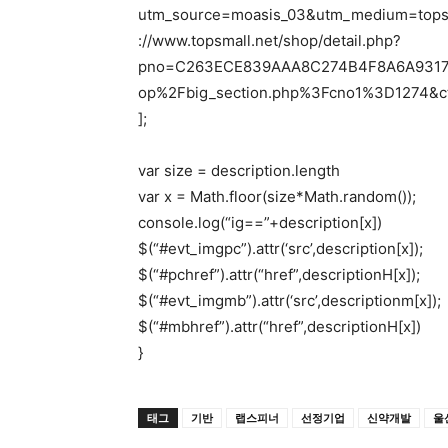
utm_source=moasis_03&utm_medium=topsm
://www.topsmall.net/shop/detail.php?
pno=C263ECE839AAA8C274B4F8A6A9317F
op%2Fbig_section.php%3Fcno1%3D1274&c
];
var size = description.length
var x = Math.floor(size*Math.random());
console.log(“ig==”+description[x])
$(“#evt_imgpc”).attr(‘src’,description[x]);
$(“#pchref”).attr(“href”,descriptionH[x]);
$(“#evt_imgmb”).attr(‘src’,descriptionm[x]);
$(“#mbhref”).attr(“href”,descriptionH[x])
}
태그
기반
랩스피너
선정기업
신약개발
울