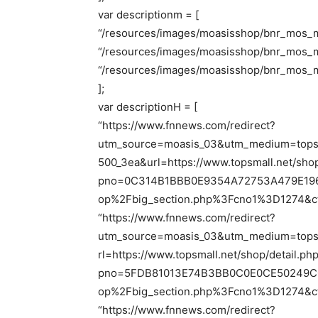
var descriptionm = [
“/resources/images/moasisshop/bnr_mos_m2
“/resources/images/moasisshop/bnr_mos_m
“/resources/images/moasisshop/bnr_mos_m
];
var descriptionH = [
“https://www.fnnews.com/redirect?
utm_source=moasis_03&utm_medium=topsm
500_3ea&url=https://www.topsmall.net/shop
pno=0C314B1BBB0E9354A72753A479E196
op%2Fbig_section.php%3Fcno1%3D1274&c
“https://www.fnnews.com/redirect?
utm_source=moasis_03&utm_medium=topsm
rl=https://www.topsmall.net/shop/detail.ph
pno=5FDB81013E74B3BB0C0E0CE50249C0
op%2Fbig_section.php%3Fcno1%3D1274&c
“https://www.fnnews.com/redirect?