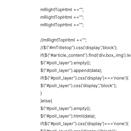
mRightTopHtml +=””;
mRightTopHtml +=””;
mRightTopHtml +=””;
//mRightTopHtml +=””;
//$(“#mTitletop”).css(‘display’,’block’);
if($(“#article_content”).find(‘div.box_img’).l
$(“#poll_layer”).empty();
$(“#poll_layer”).append(data);
if($(“#poll_layer”).css(‘display’)===’none’){
$(“#poll_layer”).css(‘display’,”block”);
}
}else{
$(“#poll_layer”).empty();
$(“#poll_layer”).html(data);
if($(“#poll_layer”).css(‘display’)===’none’){