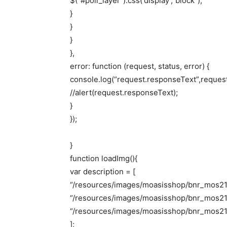
$(“#poll_layer”).css(‘display’,”block”);
}
}
}
},
error: function (request, status, error) {
console.log(“request.responseText”,reques
//alert(request.responseText);
}
});
}
function loadImg(){
var description = [
“/resources/images/moasisshop/bnr_mos210
“/resources/images/moasisshop/bnr_mos210
“/resources/images/moasisshop/bnr_mos21
];