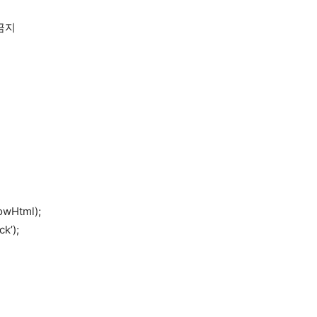
금지
wHtml);
k’);