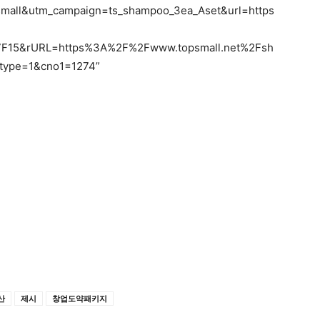
all&utm_campaign=ts_shampoo_3ea_Aset&url=https
15&rURL=https%3A%2F%2Fwww.topsmall.net%2Fsh
type=1&cno1=1274”
산
제시
창업도약패키지