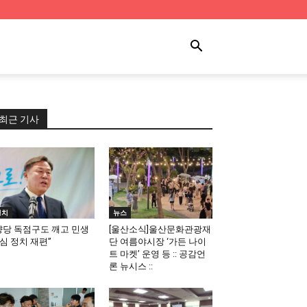
최근 기사
정치
뉴스
양당 독점구도 깨고 민생
[울산소식]울산문화관광재
심 정치 재편”
단 여름야시장 ‘가든 나이
트 마켓’ 운영 등 :: 공감언
론 뉴시스 ::