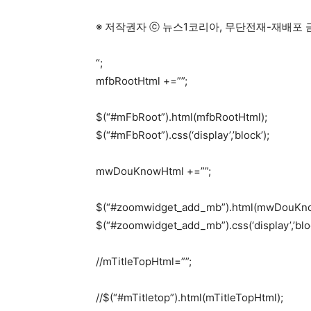
※ 저작권자 ⓒ 뉴스1코리아, 무단전재-재배포 
“;
mfbRootHtml +=””;
$(“#mFbRoot”).html(mfbRootHtml);
$(“#mFbRoot”).css(‘display’,’block’);
mwDouKnowHtml +=””;
$(“#zoomwidget_add_mb”).html(mwDouKno
$(“#zoomwidget_add_mb”).css(‘display’,’bloc
//mTitleTopHtml=””;
//$(“#mTitletop”).html(mTitleTopHtml);