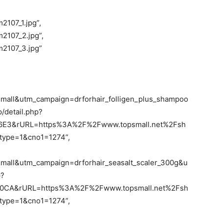
107_1.jpg”,
2107_2.jpg”,
2107_3.jpg”
all&utm_campaign=drforhair_folligen_plus_shampoo
/detail.php?
E3&rURL=https%3A%2F%2Fwww.topsmall.net%2Fsh
type=1&cno1=1274”,
all&utm_campaign=drforhair_seasalt_scaler_300g&u
p?
CA&rURL=https%3A%2F%2Fwww.topsmall.net%2Fsh
type=1&cno1=1274”,