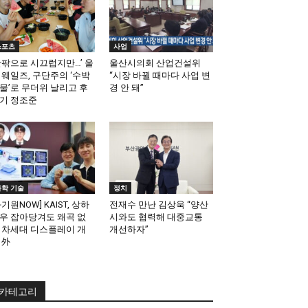
스포츠
사업
안팎으로 시끄럽지만…’ 울
울산시의회 산업건설위
 웨일즈, 구단주의 ‘수박
“시장 바뀔 때마다 사업 변
물’로 무더위 날리고 후
경 안 돼”
기 정조준
과학 기술
정치
과기원NOW] KAIST, 상하
전재수 만난 김상욱 “양산
우 잡아당겨도 왜곡 없
시와도 협력해 대중교통
 차세대 디스플레이 개
개선하자”
 外
카테고리