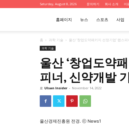
Saturday, August 8, 2026
문의하기
회사 소개
이
울
홈페이지
뉴스
스포츠
사업
홈
과학 기술
울산 ‘창업도약패키지 선정기업’ 랩스피
산
과학 기술
울산 ‘창업도약패
인
피너, 신약개발 
사
로
Ulsan Insider
-
November 14, 2022
이
울산경제진흥원 전경. ⓒ News1