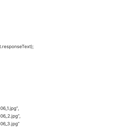
t.responseText);
6_1.jpg”,
6_2.jpg”,
06_3.jpg”