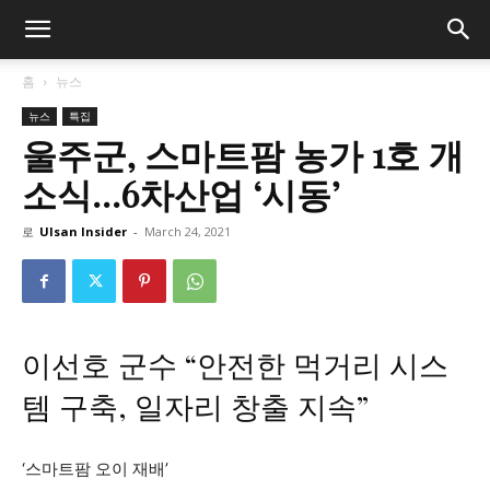
홈
뉴스
뉴스
특집
울주군, 스마트팜 농가 1호 개
소식…6차산업 ‘시동’
로
Ulsan Insider
-
March 24, 2021
이선호 군수 “안전한 먹거리 시스
템 구축, 일자리 창출 지속”
‘스마트팜 오이 재배’