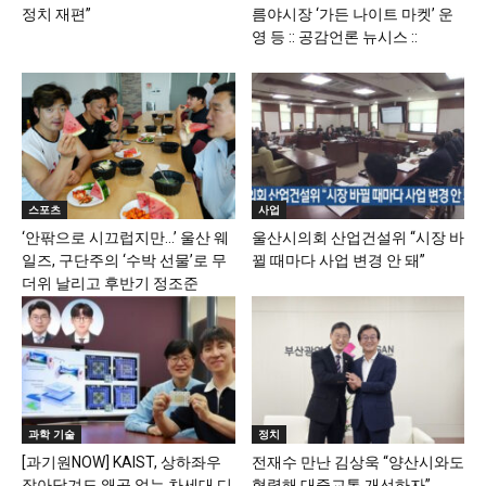
정치 재편”
름야시장 ‘가든 나이트 마켓’ 운
영 등 :: 공감언론 뉴시스 ::
스포츠
사업
‘안팎으로 시끄럽지만…’ 울산 웨
울산시의회 산업건설위 “시장 바
일즈, 구단주의 ‘수박 선물’로 무
뀔 때마다 사업 변경 안 돼”
더위 날리고 후반기 정조준
과학 기술
정치
[과기원NOW] KAIST, 상하좌우
전재수 만난 김상욱 “양산시와도
잡아당겨도 왜곡 없는 차세대 디
협력해 대중교통 개선하자”