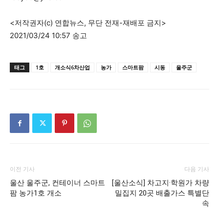
<저작권자(c) 연합뉴스, 무단 전재-재배포 금지>
2021/03/24 10:57 송고
태그
1호
개소식6차산업
농가
스마트팜
시동
울주군
이전 기사
다음 기사
울산 울주군, 컨테이너 스마트
[울산소식] 차고지·학원가 차량
팜 농가1호 개소
밀집지 20곳 배출가스 특별단
속