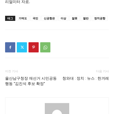
리얼미터 자료.
태그
가덕도
국민
신공항은
이상
잘못
절반
정치공항
이전 기사
다음 기사
울산남구청장 재선거 시민공동
청와대 : 정치 : 뉴스 : 한겨레
행동 “김진석 후보 확정”