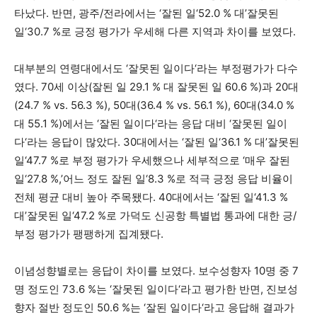
.
,
/
‘
‘52.0 % 대’
타났다
반면
광주
전라에서는
잘된 일
잘못된
‘30.7 %
.
일
로 긍정 평가가 우세해 다른 지역과 차이를 보였다
‘
‘
대부분의 연령대에서도
잘못된 일이다
라는 부정평가가 다수
. 70
(
29.1 % 대
60.6 %)
20
였다
세 이상
잘된 일
잘못된 일
과
대
(24.7 % vs. 56.3 %), 50
(36.4 % vs. 56.1 %), 60
(34.0 %
대
대
대 55.1 %)
‘
‘
‘
에서는
잘된 일이다
라는 응답 대비
잘못된 일이
‘
. 30
‘
‘36.1 % 대’
다
라는 응답이 많았다
대에서는
잘된 일
잘못된
‘47.7 %
‘
일
로 부정 평가가 우세했으나 세부적으로
매우 잘된
‘27.8 %,’
‘8.3 %
일
어느 정도 잘된 일
로 적극 긍정 응답 비율이
. 40
‘
‘41.3 %
전체 평균 대비 높아 주목됐다
대에서는
잘된 일
대’
‘47.2 %
/
잘못된 일
로 가덕도 신공항 특별법 통과에 대한 긍
.
부정 평가가 팽팽하게 집계됐다
.
10
7
이념성향별로는 응답이 차이를 보였다
보수성향자
명 중
73.6 %
‘
‘
,
명 정도인
는
잘못된 일이다
라고 평가한 반면
진보성
50.6 %
‘
‘
향자 절반 정도인
는
잘된 일이다
라고 응답해 결과가