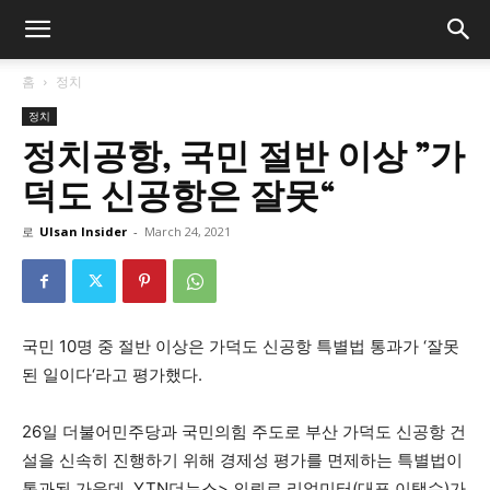
홈
정치
정치
정치공항, 국민 절반 이상 ”가
덕도 신공항은 잘못“
로
Ulsan Insider
-
March 24, 2021
10
‘
국민
명 중 절반 이상은 가덕도 신공항 특별법 통과가
잘못
‘
.
된 일이다
라고 평가했다
26
일 더불어민주당과 국민의힘 주도로 부산 가덕도 신공항 건
설을 신속히 진행하기 위해 경제성 평가를 면제하는 특별법이
, YTN
>
(
)
통과된 가운데
더뉴스
의뢰로 리얼미터
대표 이택수
가