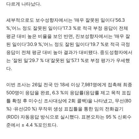
.
다르게 나타났다
‘
‘56.3
세부적으로도 보수성향자에서는
매우 잘못된 일이다
%,’
‘17.3 %
어느 정도 잘못된 일이다
로 적극 부정 응답이 전체
,
‘
평균 대비 높은 비율을 보인 반면
진보성향자에서는
매우 잘
‘30.9 %,’
‘19.7 %
된 일이다
어느 정도 잘된 일이다
로 적극 극정
.
응답이 전체 평균 대비 높아 결과가 대비됐다
중도성향자에서
‘
‘29.7 % 대’
‘57.1 %
는
잘된 일
잘못된 일
로 부정 평가가 우세했
.
다
26
18
7,981
이번 조사는
일 전국 만
세 이상
명에게 접촉해 최종
500
, 6.3 %
(
명이 응답을 완료
의 응답률
응답률 제고 목적 표집
2
)
,
(80
틀 확정 후 미수신 조사대상에
회 콜백
을 나타냈고
무선
%) ·
(20 %)
유선
무작위 생성 표집틀을 통한 임의 전화걸기
(RDD)
.
95 %
자동응답 방식으로 실시했다
표본오차는
신뢰수
± 4.4 %
.
준에서
포인트다