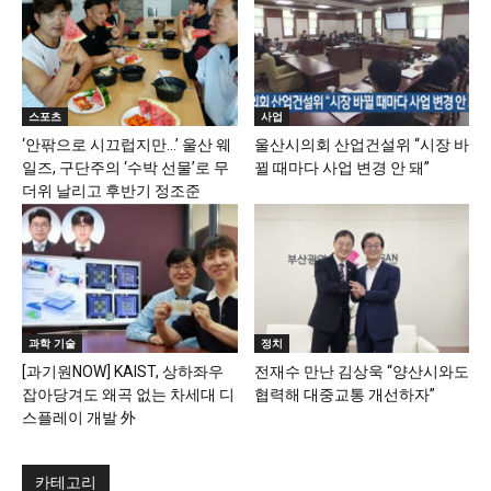
스포츠
사업
‘안팎으로 시끄럽지만…’ 울산 웨
울산시의회 산업건설위 “시장 바
일즈, 구단주의 ‘수박 선물’로 무
뀔 때마다 사업 변경 안 돼”
더위 날리고 후반기 정조준
과학 기술
정치
[과기원NOW] KAIST, 상하좌우
전재수 만난 김상욱 “양산시와도
잡아당겨도 왜곡 없는 차세대 디
협력해 대중교통 개선하자”
스플레이 개발 外
카테고리