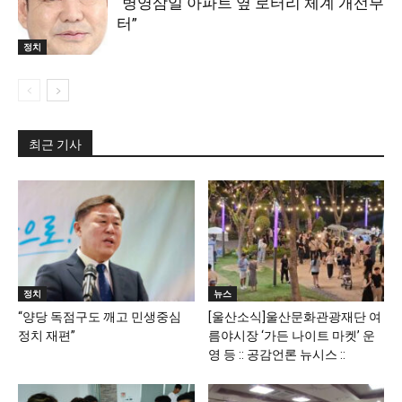
“병영삼일 아파트 옆 로터리 체계 개선부
터”
정치
최근 기사
정치
뉴스
“양당 독점구도 깨고 민생중심
[울산소식]울산문화관광재단 여
정치 재편”
름야시장 ‘가든 나이트 마켓’ 운
영 등 :: 공감언론 뉴시스 ::