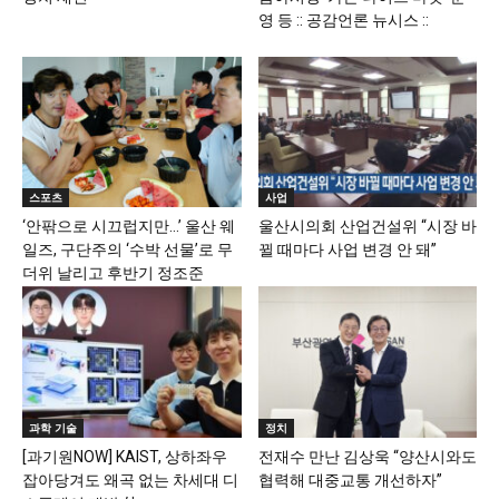
영 등 :: 공감언론 뉴시스 ::
스포츠
사업
‘안팎으로 시끄럽지만…’ 울산 웨
울산시의회 산업건설위 “시장 바
일즈, 구단주의 ‘수박 선물’로 무
뀔 때마다 사업 변경 안 돼”
더위 날리고 후반기 정조준
과학 기술
정치
[과기원NOW] KAIST, 상하좌우
전재수 만난 김상욱 “양산시와도
잡아당겨도 왜곡 없는 차세대 디
협력해 대중교통 개선하자”