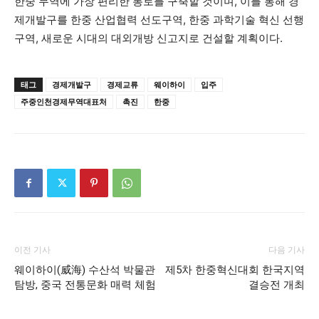
한중 무역에 가장 편리한 통로를 구축할 것이며, 이를 통해 경
제개발구를 한중 산업협력 선도구역, 한중 과학기술 혁신 선행
구역, 새로운 시대의 대외개방 신고지로 건설할 계획이다.
태그
경제개발구
경제교류
웨이하이
입주
주중인천경제무역대표처
촉진
한중
이전 기사
다음 기사
웨이하이(威海) 수산석 박물관
제5차 한중혁신대회 한국지역
탐방, 중국 전통문화 매력 체험
결승전 개최