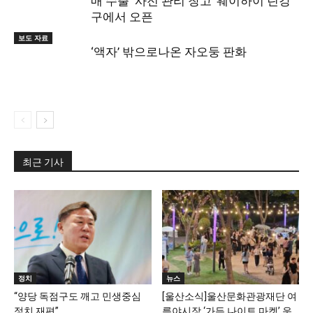
매 수출 ‘사전 관리 창고’ 웨이하이 린강
구에서 오픈
보도 자료
‘액자’ 밖으로나온 자오둥 판화
최근 기사
정치
뉴스
“양당 독점구도 깨고 민생중심
[울산소식]울산문화관광재단 여
정치 재편”
름야시장 ‘가든 나이트 마켓’ 운