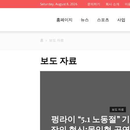
Saturday, August 8, 2026
문의하기
회사 소개
이
울
홈페이지
뉴스
스포츠
사업
홈
보도 자료
산
보도 자료
인
사
보도 자료
이
펑라이 “5.1 노동절” 
장의 혁신:몰입형 공연