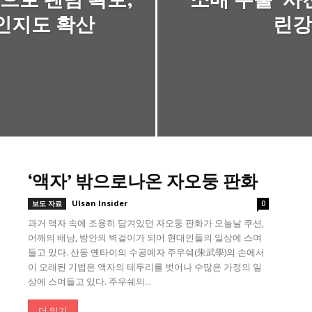
인지도 확산
린강
‘액자’ 밖으로나온 자오둥 판화
Ulsan Insider
보도 자료
0
과거 액자 속에 조용히 담겨있던 자오둥 판화가 오늘날 쿠션,
어깨의 배낭, 방안의 벽걸이가 되어 현대인들의 일상에 스며
들고 있다. 산둥 옌타이의 수공예자 주우쉐(朱武學)의 손에서
이 오래된 기법은 액자의 테두리를 벗어나 수많은 가정의 일
상에 스며들고 있다. 주우쉐의...
더 읽기