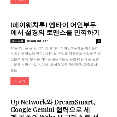
(페이웨치루) 옌타이 어인부두
에서 설경의 로맨스를 만끽하기
Ulsan Insider
보도 자료
0
12월 3일, 눈 온 뒤 맑게 갠 옌타이의 어인부두에는 어선들이
조용하게 정박해 있으며 해안의 유럽풍 건물들과 조화로운 대
조를 이룬다. 부두를 거니는 관광객들은 유럽 마을에 온 듯한
기분을 느낄 수 있다. 이날, ‘페이웨치루(飛閱齊魯, 공중에서
보는...
더 읽기
Up Network와 DreamSmart,
Google Gemini 협력으로 세
계 최초의 Web3 AI 글라스를 선