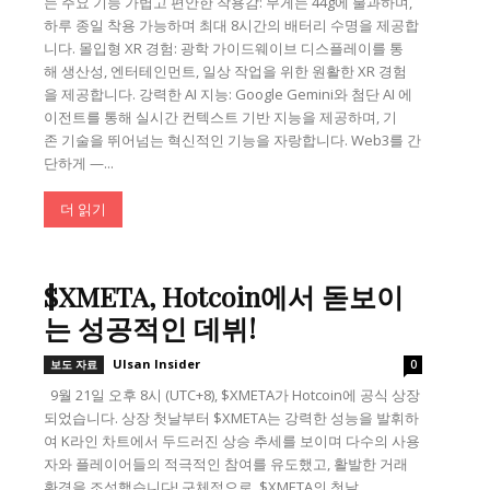
는 주요 기능 가볍고 편안한 착용감: 무게는 44g에 불과하며,
하루 종일 착용 가능하며 최대 8시간의 배터리 수명을 제공합
니다. 몰입형 XR 경험: 광학 가이드웨이브 디스플레이를 통
해 생산성, 엔터테인먼트, 일상 작업을 위한 원활한 XR 경험
을 제공합니다. 강력한 AI 지능: Google Gemini와 첨단 AI 에
이전트를 통해 실시간 컨텍스트 기반 지능을 제공하며, 기
존 기술을 뛰어넘는 혁신적인 기능을 자랑합니다. Web3를 간
단하게 —...
더 읽기
$XMETA, Hotcoin에서 돋보이
는 성공적인 데뷔!
Ulsan Insider
보도 자료
0
9월 21일 오후 8시 (UTC+8), $XMETA가 Hotcoin에 공식 상장
되었습니다. 상장 첫날부터 $XMETA는 강력한 성능을 발휘하
여 K라인 차트에서 두드러진 상승 추세를 보이며 다수의 사용
자와 플레이어들의 적극적인 참여를 유도했고, 활발한 거래
환경을 조성했습니다! 구체적으로, $XMETA의 첫날...