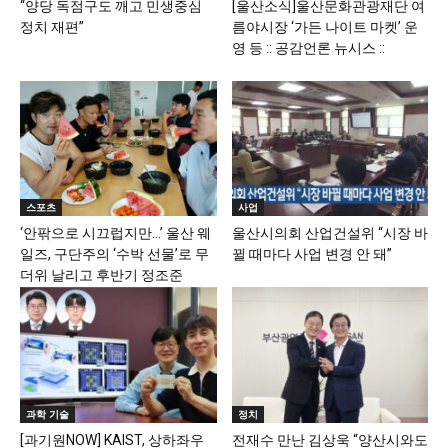
“양당 독점구도 깨고 민생중심
[울산소식]울산문화관광재단 여
정치 재편”
름야시장 ‘가든 나이트 마켓’ 운
영 등 :: 공감언론 뉴시스 ::
스포츠
사업
‘안팎으로 시끄럽지만…’ 울산 웨
울산시의회 산업건설위 “시장 바
일즈, 구단주의 ‘수박 선물’로 무
뀔 때마다 사업 변경 안 돼”
더위 날리고 후반기 정조준
과학 기술
정치
[과기원NOW] KAIST, 상하좌우
전재수 만난 김상욱 “양산시와도