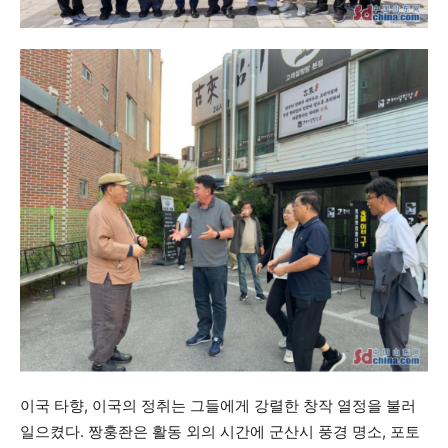
이국 타향, 이국의 정취는 그들에게 강렬한 창작 열정을 불러
일으켰다. 짱훙좐은 활동 외의 시간에 군산시 풍경 명소, 포토