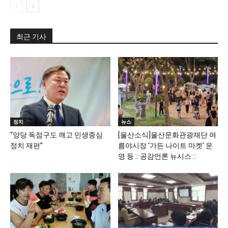
최근 기사
정치
뉴스
“양당 독점구도 깨고 민생중심
[울산소식]울산문화관광재단 여
정치 재편”
름야시장 ‘가든 나이트 마켓’ 운
영 등 :: 공감언론 뉴시스 ::