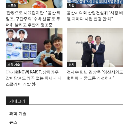
스포츠
사업
‘안팎으로 시끄럽지만…’ 울산 웨
울산시의회 산업건설위 “시장 바
일즈, 구단주의 ‘수박 선물’로 무
뀔 때마다 사업 변경 안 돼”
더위 날리고 후반기 정조준
과학 기술
정치
[과기원NOW] KAIST, 상하좌우
전재수 만난 김상욱 “양산시와도
잡아당겨도 왜곡 없는 차세대 디
협력해 대중교통 개선하자”
스플레이 개발 外
카테고리
과학 기술
뉴스