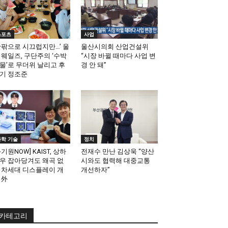
스포츠
사업
안팎으로 시끄럽지만…’ 울
울산시의회 산업건설위
 웨일즈, 구단주의 ‘수박
“시장 바뀔 때마다 사업 변
물’로 무더위 날리고 후
경 안 돼”
기 정조준
과학 기술
정치
과기원NOW] KAIST, 상하
전재수 만난 김상욱 “양산
우 잡아당겨도 왜곡 없
시와도 협력해 대중교통
 차세대 디스플레이 개
개선하자”
 外
카테고리