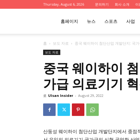
Thursday, August 6, 2026
문의하기
회사 소개
이
울
홈페이지
뉴스
스포츠
사업
홈
보도 자료
중국 웨이하이 첨단산업 개발단지: 국
산
보도 자료
중국 웨이하이 첨
인
가급 의료기기 
사
로
Ulsan Insider
-
August 29, 2022
이
산둥성 웨이하이 첨단산업 개발단지에서 중점
서 유일의 의료기기 국가급의 신형 공업화 산업