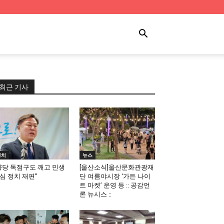
최근 기사
정치
뉴스
양당 독점구도 깨고 민생
[울산소식]울산문화관광재
심 정치 재편”
단 여름야시장 ‘가든 나이
트 마켓’ 운영 등 :: 공감언
론 뉴시스 ::