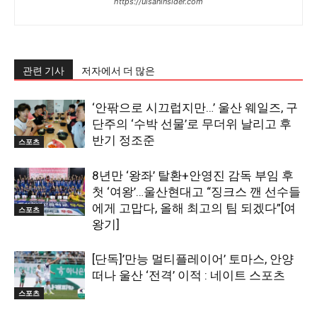
https://ulsaninsider.com
관련 기사
저자에서 더 많은
‘안팎으로 시끄럽지만…’ 울산 웨일즈, 구
단주의 ‘수박 선물’로 무더위 날리고 후
반기 정조준
스포츠
8년만 ‘왕좌’ 탈환+안영진 감독 부임 후
첫 ‘여왕’…울산현대고 “징크스 깬 선수들
에게 고맙다, 올해 최고의 팀 되겠다”[여
스포츠
왕기]
[단독]’만능 멀티플레이어’ 토마스, 안양
떠나 울산 ‘전격’ 이적 : 네이트 스포츠
스포츠