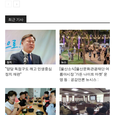
최근 기사
정치
뉴스
“양당 독점구도 깨고 민생중심
[울산소식]울산문화관광재단 여
정치 재편”
름야시장 ‘가든 나이트 마켓’ 운
영 등 :: 공감언론 뉴시스 ::