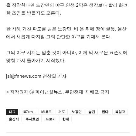
을 장착한다면 노강민의 야구 인생 2막은 생각보다 빨리 화려
한 조명을 받을지도 모른다.
한 차례 거친 파도를 넘은 노강민. 비 온 뒤에 땅이 굳듯, 울산
에서 새롭게 다져질 그의 단단한 야구를 기대해 본다.
그의 야구 시계는 멈춘 것이 아니라, 이제 막 새로운 표준시에
맞춰 다시 돌아가기 시작했다.
jsi@fnnews.com
전상일 기자
※ 저작권자 ⓒ 파이낸셜뉴스, 무단전재-재배포 금지
태그
187cm..
MLB도
거포
노강민
놓친
뛴다
북일고
울산서
주시했던
프로가
한때