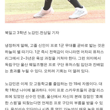
북일고 3학년 노강민.전상일 기자
냉정하게 말해, 고졸 신인이 프로 1군 무대를 곧바로 밟는 것은
하늘의 별 따기다. 1군 즉시 전력감이 아니라면 어차피 퓨처스
리그에서 2~3년은 육성 과정을 거쳐야 한다. 그런 의미에서
독립구단 울산 웨일즈행은 프로 구단 퓨처스팀 입단과 진배없
는 효과를 누릴 수 있다. 오히려 기회는 더 열려 있다.
노강민은 이제 갓 고등학교를 졸업하는 만 19세 자원이다. 대
학 1학년 나이에 불과하다. 이미 프로 스카우트들의 관찰 리스
트에 있었던 선수인 만큼, 울산에서 자신의 본래 장점인 ‘호쾌
한 스윙’을 되찾는다면 언제든 프로 구단의 부름을 받을 수 있
다. 육성선수 입단이나 시즌 중 영입 가능성이 매우 높은 자원