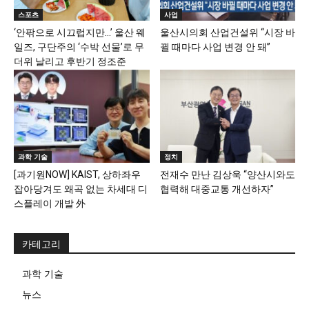
스포츠
사업
‘안팎으로 시끄럽지만…’ 울산 웨
울산시의회 산업건설위 “시장 바
일즈, 구단주의 ‘수박 선물’로 무
뀔 때마다 사업 변경 안 돼”
더위 날리고 후반기 정조준
과학 기술
정치
[과기원NOW] KAIST, 상하좌우
전재수 만난 김상욱 “양산시와도
잡아당겨도 왜곡 없는 차세대 디
협력해 대중교통 개선하자”
스플레이 개발 外
카테고리
과학 기술
뉴스