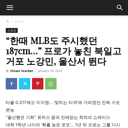
홈
스포츠
스포츠
“한때 MLB도 주시했던
187cm…” 프로가 놓친 북일고
거포 노강민, 울산서 뛴다
로
Ulsan Insider
-
January 18, 2026
타율 0.317에도 미지명… ‘맞히는 타격’에 가려졌던 진짜 거포
본능
“울산행은 기회” 퓨처스 팜과 진배없는 최적의 쇼케이스
대학 1학년 나이의 ‘확률 높은 로또’… 1년 뒤 프로는 그를 다시