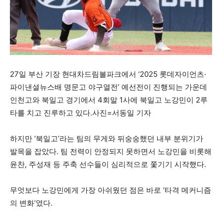
27일 부산 기장 현대차드림볼파크에서 ‘2025 롯데자이언츠·
파이낸셜뉴스배 명문고 야구열전’ 예선전이 진행되는 가운데
인천고와 북일고 경기에서 4회말 1사에 북일고 노강민이 2루
타를 치고 진루하고 있다.사진=서동일 기자
하지만 ‘북일고’라는 팀의 무게와 뒤숭숭했던 내부 분위기가
발목을 잡았다. 팀 전력이 안정되지 못하면서 노강민을 비롯해
윤찬, 주성재 등 주축 선수들이 심리적으로 쫓기기 시작했다.
무엇보다 노강민에게 가장 아쉬웠던 점은 바로 ‘타격 메커니즘
의 변화’였다.