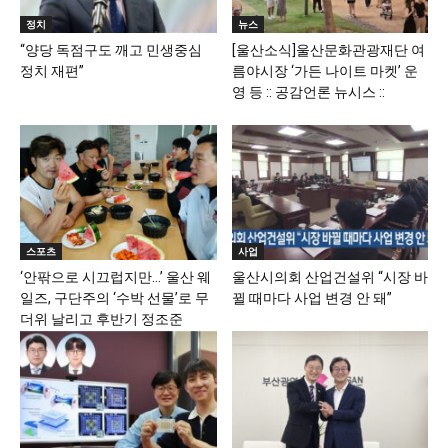
정치
뉴스
“양당 독점구도 깨고 민생중심
[울산소식]울산문화관광재단 여
정치 재편”
름야시장 ‘가든 나이트 마켓’ 운
영 등 :: 공감언론 뉴시스 ::
스포츠
사업
‘안팎으로 시끄럽지만…’ 울산 웨
울산시의회 산업건설위 “시장 바
일즈, 구단주의 ‘수박 선물’로 무
뀔 때마다 사업 변경 안 돼”
더위 날리고 후반기 정조준