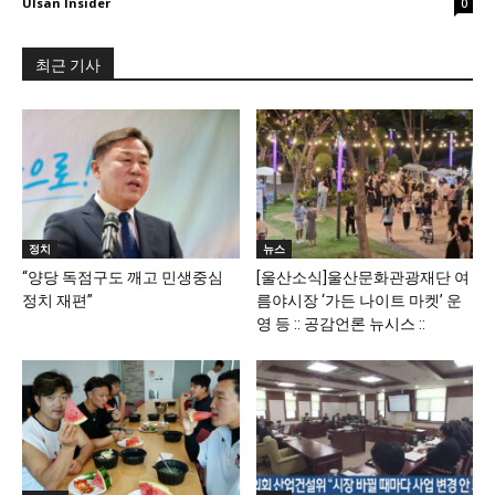
Ulsan Insider
0
최근 기사
정치
뉴스
“양당 독점구도 깨고 민생중심
[울산소식]울산문화관광재단 여
정치 재편”
름야시장 ‘가든 나이트 마켓’ 운
영 등 :: 공감언론 뉴시스 ::