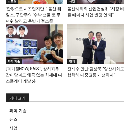
스포츠
사업
‘안팎으로 시끄럽지만…’ 울산 웨
울산시의회 산업건설위 “시장 바
일즈, 구단주의 ‘수박 선물’로 무
뀔 때마다 사업 변경 안 돼”
더위 날리고 후반기 정조준
과학 기술
정치
[과기원NOW] KAIST, 상하좌우
전재수 만난 김상욱 “양산시와도
잡아당겨도 왜곡 없는 차세대 디
협력해 대중교통 개선하자”
스플레이 개발 外
카테고리
과학 기술
뉴스
사업