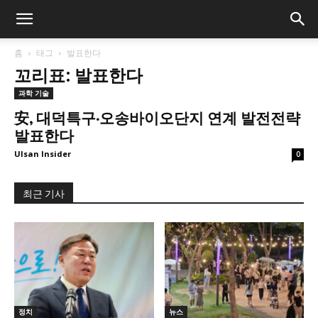
홈
태그
발표한다
꼬리표: 발표한다
과학 기술
安, 대덕특구·오송바이오단지 연계 발전전략
발표한다
Ulsan Insider
0
최근 기사
정치
뉴스