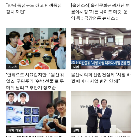
“양당 독점구도 깨고 민생중심
[울산소식]울산문화관광재단 여
정치 재편”
름야시장 ‘가든 나이트 마켓’ 운
영 등 :: 공감언론 뉴시스 ::
스포츠
사업
‘안팎으로 시끄럽지만…’ 울산 웨
울산시의회 산업건설위 “시장 바
일즈, 구단주의 ‘수박 선물’로 무
뀔 때마다 사업 변경 안 돼”
더위 날리고 후반기 정조준
과학 기술
정치