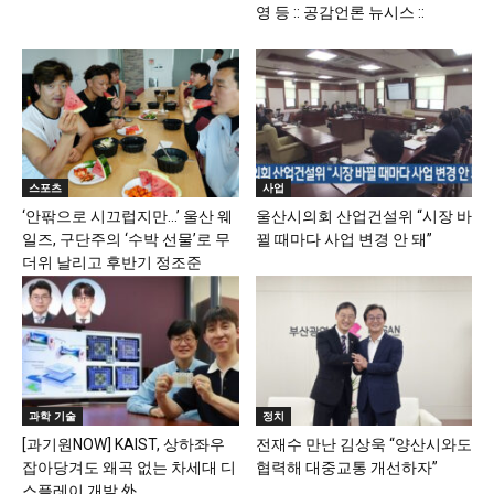
영 등 :: 공감언론 뉴시스 ::
스포츠
사업
‘안팎으로 시끄럽지만…’ 울산 웨
울산시의회 산업건설위 “시장 바
일즈, 구단주의 ‘수박 선물’로 무
뀔 때마다 사업 변경 안 돼”
더위 날리고 후반기 정조준
과학 기술
정치
[과기원NOW] KAIST, 상하좌우
전재수 만난 김상욱 “양산시와도
잡아당겨도 왜곡 없는 차세대 디
협력해 대중교통 개선하자”
스플레이 개발 外