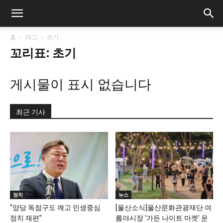
홈
태그
초기
꼬리표: 초기
게시물이 표시 없습니다
최근 기사
정치
뉴스
“양당 독점구도 깨고 민생중심
[울산소식]울산문화관광재단 여
정치 재편”
름야시장 ‘가든 나이트 마켓’ 운