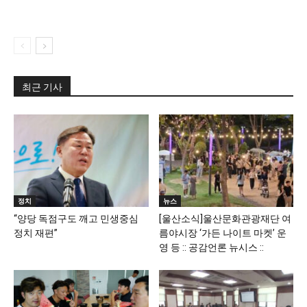
최근 기사
정치
뉴스
“양당 독점구도 깨고 민생중심
[울산소식]울산문화관광재단 여
정치 재편”
름야시장 ‘가든 나이트 마켓’ 운
영 등 :: 공감언론 뉴시스 ::