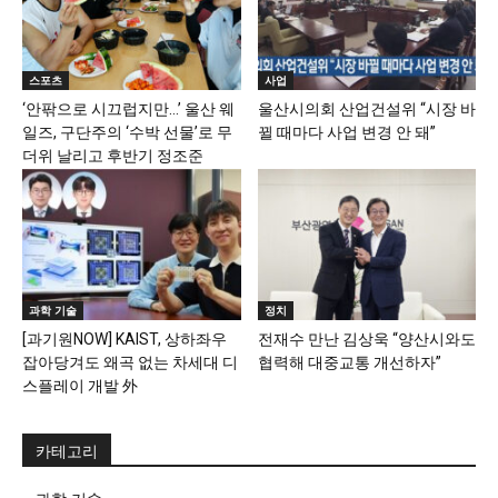
스포츠
사업
‘안팎으로 시끄럽지만…’ 울산 웨
울산시의회 산업건설위 “시장 바
일즈, 구단주의 ‘수박 선물’로 무
뀔 때마다 사업 변경 안 돼”
더위 날리고 후반기 정조준
과학 기술
정치
[과기원NOW] KAIST, 상하좌우
전재수 만난 김상욱 “양산시와도
잡아당겨도 왜곡 없는 차세대 디
협력해 대중교통 개선하자”
스플레이 개발 外
카테고리