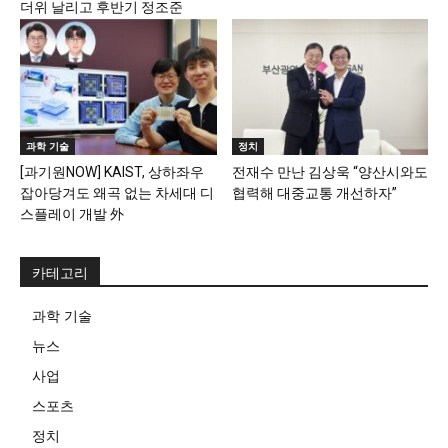
더위 날리고 후반기 정조준
과학 기술
정치
[과기원NOW] KAIST, 상하좌우
전재수 만난 김상욱 “양산시와도
잡아당겨도 왜곡 없는 차세대 디
협력해 대중교통 개선하자”
스플레이 개발 外
카테고리
과학 기술
뉴스
사업
스포츠
정치