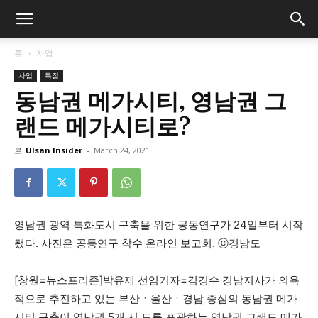
홈
사업
사업
특집
동남권 메가시티, 영남권 그
랜드 메가시티로?
로
Ulsan Insider
-
March 24, 2021
영남권 광역 특화도시 구축을 위한 공동연구가 24일부터 시작
됐다. 사진은 공동연구 착수 온라인 보고회. ⓒ경남도
[창원=뉴스프리존]박유제 선임기자=김경수 경남지사가 의욕
적으로 추진하고 있는 부산ㆍ울산ㆍ경남 중심의 동남권 메가
시티 구축이 영남권 5개 시.도를 포괄하는 영남권 그랜드 메가