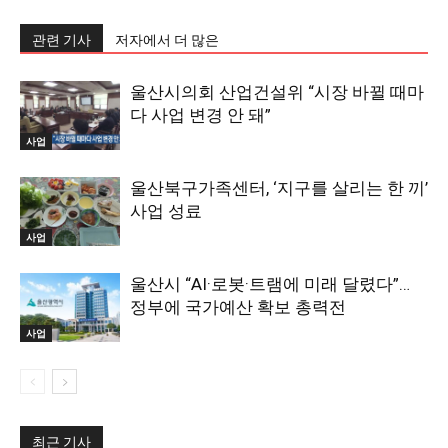
관련 기사
저자에서 더 많은
울산시의회 산업건설위 “시장 바뀔 때마
다 사업 변경 안 돼”
사업
울산북구가족센터, ‘지구를 살리는 한 끼’
사업 성료
사업
울산시 “AI·로봇·트램에 미래 달렸다”…
정부에 국가예산 확보 총력전
사업
최근 기사