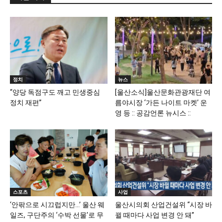
정치
뉴스
“양당 독점구도 깨고 민생중심
[울산소식]울산문화관광재단 여
정치 재편”
름야시장 ‘가든 나이트 마켓’ 운
영 등 :: 공감언론 뉴시스 ::
스포츠
사업
‘안팎으로 시끄럽지만…’ 울산 웨
울산시의회 산업건설위 “시장 바
일즈, 구단주의 ‘수박 선물’로 무
뀔 때마다 사업 변경 안 돼”