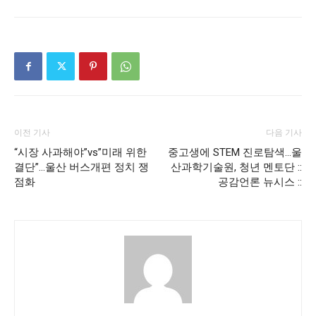
이전 기사
다음 기사
“시장 사과해야”vs”미래 위한
중고생에 STEM 진로탐색…울
결단”…울산 버스개편 정치 쟁
산과학기술원, 청년 멘토단 ::
점화
공감언론 뉴시스 ::