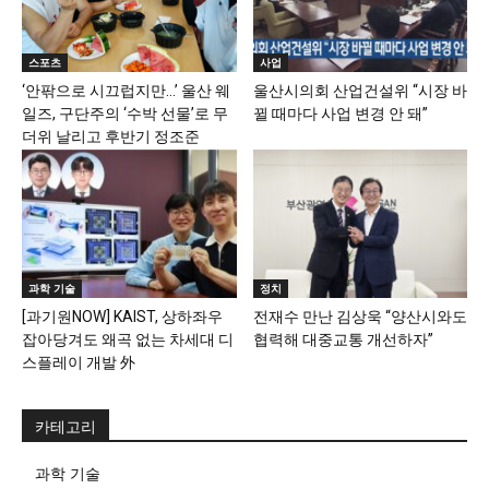
스포츠
사업
‘안팎으로 시끄럽지만…’ 울산 웨
울산시의회 산업건설위 “시장 바
일즈, 구단주의 ‘수박 선물’로 무
뀔 때마다 사업 변경 안 돼”
더위 날리고 후반기 정조준
과학 기술
정치
[과기원NOW] KAIST, 상하좌우
전재수 만난 김상욱 “양산시와도
잡아당겨도 왜곡 없는 차세대 디
협력해 대중교통 개선하자”
스플레이 개발 外
카테고리
과학 기술