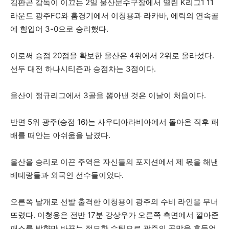
김판곤 감독이 이끄는 2일 울산문수구장에서 열린 K리그1 11
라운드 광주FC와 홈경기에서 이청용과 라카바, 에릭의 연속골
에 힘입어 3-0으로 승리했다.
이로써 승점 20점을 확보한 울산은 4위에서 2위로 올라섰다.
선두 대전 하나시티즌과 승점차는 3점이다.
울산이 정규리그에서 3골을 뽑아낸 것은 이날이 처음이다.
반면 5위 광주(승점 16)는 사우디아라비아에서 돌아온 직후 패
배를 떠안는 아쉬움을 남겼다.
울산을 승리로 이끈 주역은 자신들의 포지션에서 제 몫을 해낸
베테랑들과 외국인 선수들이었다.
오른쪽 날개로 선발 출격한 이청용이 광주의 수비 라인을 무너
뜨렸다. 이청용은 전반 17분 강상우가 오른쪽 측면에서 깔아준
패스를 방향만 바꾸는 절묘한 슈팅으로 광주의 골망을 흔들었