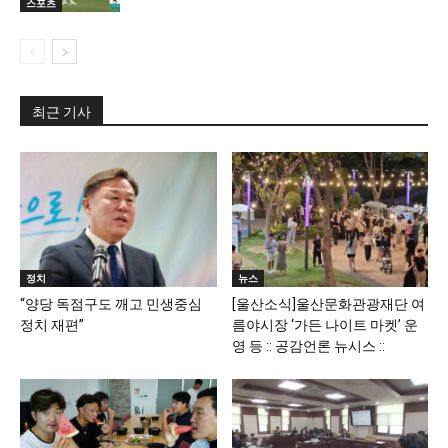
스포츠
최근 기사
정치
뉴스
“양당 독점구도 깨고 민생중심
[울산소식]울산문화관광재단 여
정치 재편”
름야시장 ‘가든 나이트 마켓’ 운
영 등 :: 공감언론 뉴시스 ::