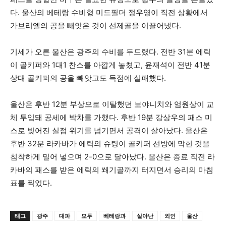
다. 울산의 베테랑 수비형 미드필더 정우영이 직전 상황에서
가브리엘의 공을 빼앗은 것이 선제골을 이끌어냈다.
기세가 오른 울산은 광주의 수비를 두드렸다. 전반 31분 에릭
이 골키퍼와 1대1 찬스를 아깝게 놓쳤고, 윤재석이 전반 41분
상대 골키퍼의 공을 빼앗고도 득점에 실패했다.
울산은 후반 12분 부상으로 이탈했던 보야니치와 엄원상이 교
체 투입돼 공세에 박차를 가했다. 후반 19분 강상우의 패스 미
스로 빚어진 실점 위기를 넘기면서 공격이 살아났다. 울산은
후반 32분 라카바가 에릭의 슈팅이 골키퍼 선방에 막힌 것을
침착하게 밀어 넣으며 2-0으로 달아났다. 울산은 종료 직전 라
카바의 패스를 받은 에릭의 쐐기골까지 터지면서 승리의 마침
표를 찍었다.
태그
광주
대파
모두
베테랑과
살아난
외인
울산