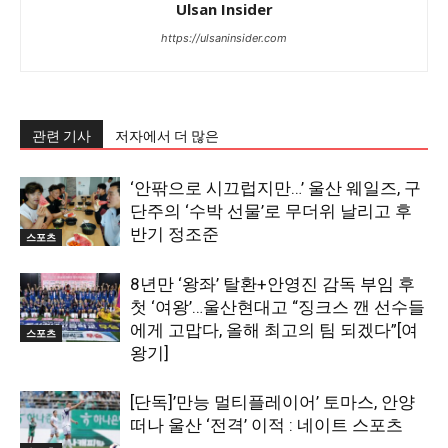
Ulsan Insider
https://ulsaninsider.com
관련 기사
저자에서 더 많은
‘안팎으로 시끄럽지만…’ 울산 웨일즈, 구
단주의 ‘수박 선물’로 무더위 날리고 후
반기 정조준
스포츠
8년만 ‘왕좌’ 탈환+안영진 감독 부임 후
첫 ‘여왕’…울산현대고 “징크스 깬 선수들
에게 고맙다, 올해 최고의 팀 되겠다”[여
스포츠
왕기]
[단독]’만능 멀티플레이어’ 토마스, 안양
떠나 울산 ‘전격’ 이적 : 네이트 스포츠