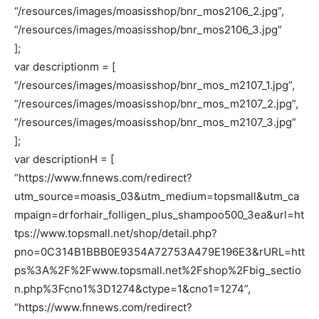
“/resources/images/moasisshop/bnr_mos2106_2.jpg”,
“/resources/images/moasisshop/bnr_mos2106_3.jpg”
];
var descriptionm = [
“/resources/images/moasisshop/bnr_mos_m2107_1.jpg”,
“/resources/images/moasisshop/bnr_mos_m2107_2.jpg”,
“/resources/images/moasisshop/bnr_mos_m2107_3.jpg”
];
var descriptionH = [
“https://www.fnnews.com/redirect?
utm_source=moasis_03&utm_medium=topsmall&utm_ca
mpaign=drforhair_folligen_plus_shampoo500_3ea&url=ht
tps://www.topsmall.net/shop/detail.php?
pno=0C314B1BBB0E9354A72753A479E196E3&rURL=htt
ps%3A%2F%2Fwww.topsmall.net%2Fshop%2Fbig_sectio
n.php%3Fcno1%3D1274&ctype=1&cno1=1274”,
“https://www.fnnews.com/redirect?