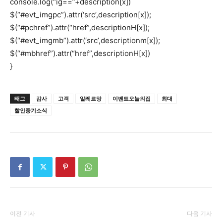
console.log(“ig==”+description[x])
$(“#evt_imgpc”).attr(‘src’,description[x]);
$(“#pchref”).attr(“href”,descriptionH[x]);
$(“#evt_imgmb”).attr(‘src’,descriptionm[x]);
$(“#mbhref”).attr(“href”,descriptionH[x])
}
태그
감사
고객
알레르망
이벤트오늘의집
최대
할인중기소식
이전 기사
다음 기사