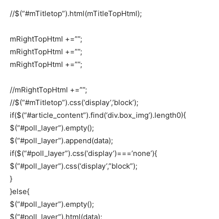
//$(“#mTitletop”).html(mTitleTopHtml);
mRightTopHtml +=””;
mRightTopHtml +=””;
mRightTopHtml +=””;
//mRightTopHtml +=””;
//$(“#mTitletop”).css(‘display’,’block’);
if($(“#article_content”).find(‘div.box_img’).length0){
$(“#poll_layer”).empty();
$(“#poll_layer”).append(data);
if($(“#poll_layer”).css(‘display’)===’none’){
$(“#poll_layer”).css(‘display’,”block”);
}
}else{
$(“#poll_layer”).empty();
$(“#poll_layer”).html(data);