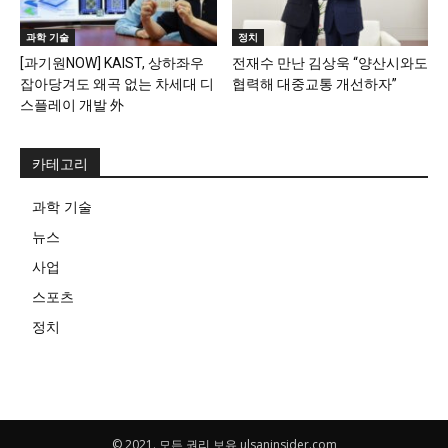
과학 기술
정치
[과기원NOW] KAIST, 상하좌우
전재수 만난 김상욱 “양산시와도
잡아당겨도 왜곡 없는 차세대 디
협력해 대중교통 개선하자”
스플레이 개발 外
카테고리
과학 기술
뉴스
사업
스포츠
정치
© 2021. 모든 권리 보유 ulsaninsider.com