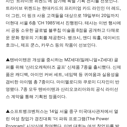
사인 ‘트라이브 위켄드’에 참가해 특별 기획 전시를 선보인다.
트라이브 위켄드는 현대카드의 프리미엄 카드 라인인 더 레드,
더 그린, 더 핑크 사용 고객들을 대상으로 19일부터 20일까지
더현대 서울 6층 ‘CH 1985’에서 진행된다. 테사는 이번 행사에
서 공동 소유한 글로벌 블루칩 미술품 8점을 공개하고 다채로
운 문화 향유의 기회를 제공한다. 뱅크시, 앤디 워홀, 데이비드
호크니, 제프 쿤스, 카우스 등의 작품이 선보인다.
▲텐바이텐은 개성을 중시하는 MZ세대(밀레니얼+Z세대) 골
퍼를 위해 ‘산리오캐릭터즈 골프’ 신제품 7종을 출시했다. 신제
품은 캐디백, 아이언 커버 세트, 네임택 등 귀여움과 실용성을
겸비한 아이템 총 7종이다. 마이멜로디와 쿠로미 디자인이 반
영됐다. 7종 모두 텐바이텐과 산리오코리아와의 공식 라이선
스 계약을 통해 기획된 정품이다.
▲소프트뱅크벤처스는 14일 서울 중구 미국대사관저에서 열
린 여성 창업가 경진대회 ‘더 파워 프로그램(The Power
Program)’ 시상식에 참여했다. 이번 대회는 여성 창업자를 발