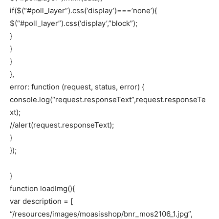
if($(“#poll_layer”).css(‘display’)===’none’){
$(“#poll_layer”).css(‘display’,”block”);
}
}
}
},
error: function (request, status, error) {
console.log(“request.responseText”,request.responseTe
xt);
//alert(request.responseText);
}
});
}
function loadImg(){
var description = [
“/resources/images/moasisshop/bnr_mos2106_1.jpg”,