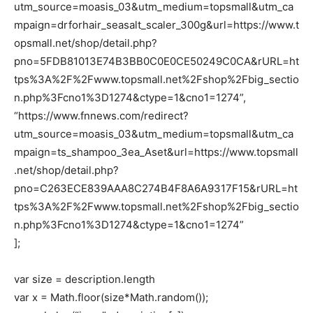
utm_source=moasis_03&utm_medium=topsmall&utm_ca
mpaign=drforhair_seasalt_scaler_300g&url=https://www.t
opsmall.net/shop/detail.php?
pno=5FDB81013E74B3BB0C0E0CE50249C0CA&rURL=ht
tps%3A%2F%2Fwww.topsmall.net%2Fshop%2Fbig_sectio
n.php%3Fcno1%3D1274&ctype=1&cno1=1274”,
“https://www.fnnews.com/redirect?
utm_source=moasis_03&utm_medium=topsmall&utm_ca
mpaign=ts_shampoo_3ea_Aset&url=https://www.topsmall
.net/shop/detail.php?
pno=C263ECE839AAA8C274B4F8A6A9317F15&rURL=ht
tps%3A%2F%2Fwww.topsmall.net%2Fshop%2Fbig_sectio
n.php%3Fcno1%3D1274&ctype=1&cno1=1274”
];
var size = description.length
var x = Math.floor(size*Math.random());