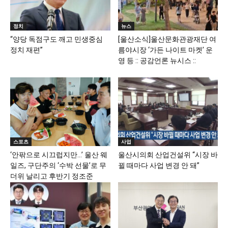
정치
뉴스
“양당 독점구도 깨고 민생중심
[울산소식]울산문화관광재단 여
정치 재편”
름야시장 ‘가든 나이트 마켓’ 운
영 등 :: 공감언론 뉴시스 ::
스포츠
사업
‘안팎으로 시끄럽지만…’ 울산 웨
울산시의회 산업건설위 “시장 바
일즈, 구단주의 ‘수박 선물’로 무
뀔 때마다 사업 변경 안 돼”
더위 날리고 후반기 정조준