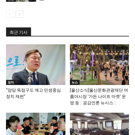
최근 기사
정치
뉴스
“양당 독점구도 깨고 민생중심
[울산소식]울산문화관광재단 여
정치 재편”
름야시장 ‘가든 나이트 마켓’ 운
영 등 :: 공감언론 뉴시스 ::