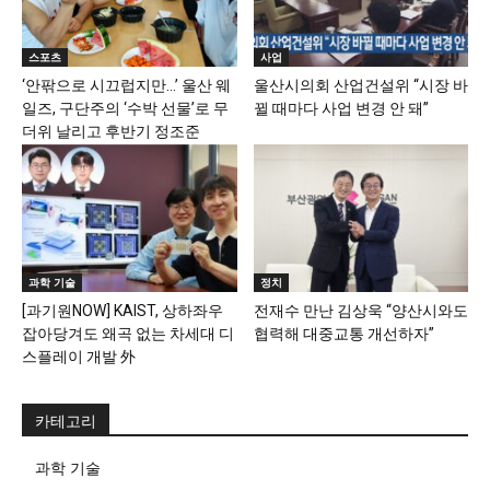
스포츠
사업
‘안팎으로 시끄럽지만…’ 울산 웨
울산시의회 산업건설위 “시장 바
일즈, 구단주의 ‘수박 선물’로 무
뀔 때마다 사업 변경 안 돼”
더위 날리고 후반기 정조준
과학 기술
정치
[과기원NOW] KAIST, 상하좌우
전재수 만난 김상욱 “양산시와도
잡아당겨도 왜곡 없는 차세대 디
협력해 대중교통 개선하자”
스플레이 개발 外
카테고리
과학 기술