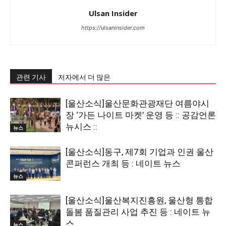
Ulsan Insider
https://ulsaninsider.com
관련 기사
저자에서 더 많은
[울산소식]울산문화관광재단 여름야시
장 ‘가든 나이트 마켓’ 운영 등 :: 공감언론
뉴시스 ::
뉴스
[울산소식]동구, 제7회 기업과 인권 울산
콘퍼런스 개최 등 : 네이트 뉴스
뉴스
[울산소식]울산복지진흥원, 울산형 통합
돌봄 품질관리 사업 추진 등 : 네이트 뉴
스
뉴스