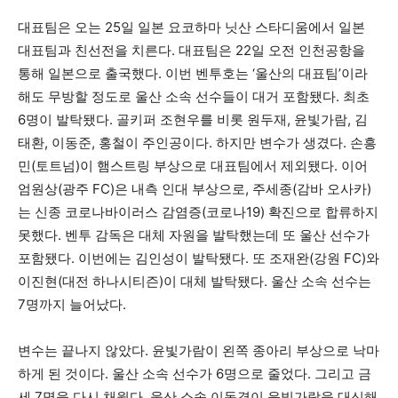
대표팀은 오는 25일 일본 요코하마 닛산 스타디움에서 일본
대표팀과 친선전을 치른다. 대표팀은 22일 오전 인천공항을
통해 일본으로 출국했다. 이번 벤투호는 ‘울산의 대표팀’이라
해도 무방할 정도로 울산 소속 선수들이 대거 포함됐다. 최초
6명이 발탁됐다. 골키퍼 조현우를 비롯 원두재, 윤빛가람, 김
태환, 이동준, 홍철이 주인공이다. 하지만 변수가 생겼다. 손흥
민(토트넘)이 햄스트링 부상으로 대표팀에서 제외됐다. 이어
엄원상(광주 FC)은 내측 인대 부상으로, 주세종(감바 오사카)
는 신종 코로나바이러스 감염증(코로나19) 확진으로 합류하지
못했다. 벤투 감독은 대체 자원을 발탁했는데 또 울산 선수가
포함됐다. 이번에는 김인성이 발탁됐다. 또 조재완(강원 FC)와
이진현(대전 하나시티즌)이 대체 발탁됐다. 울산 소속 선수는
7명까지 늘어났다.
변수는 끝나지 않았다. 윤빛가람이 왼쪽 종아리 부상으로 낙마
하게 된 것이다. 울산 소속 선수가 6명으로 줄었다. 그리고 금
세 7명을 다시 채웠다. 울산 소속 이동경이 윤빛가람을 대신해