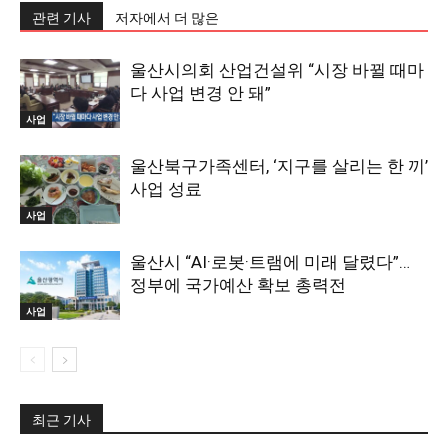
관련 기사
저자에서 더 많은
울산시의회 산업건설위 “시장 바뀔 때마
다 사업 변경 안 돼”
사업
울산북구가족센터, ‘지구를 살리는 한 끼’
사업 성료
사업
울산시 “AI·로봇·트램에 미래 달렸다”…
정부에 국가예산 확보 총력전
사업
최근 기사