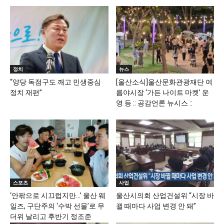
정치
뉴스
“양당 독점구도 깨고 민생중심
[울산소식]울산문화관광재단 여
정치 재편”
름야시장 ‘가든 나이트 마켓’ 운
영 등 :: 공감언론 뉴시스 ::
스포츠
사업
‘안팎으로 시끄럽지만…’ 울산 웨
울산시의회 산업건설위 “시장 바
일즈, 구단주의 ‘수박 선물’로 무
뀔 때마다 사업 변경 안 돼”
더위 날리고 후반기 정조준