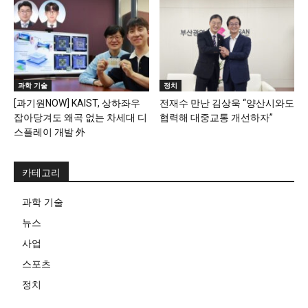
과학 기술
정치
[과기원NOW] KAIST, 상하좌우
전재수 만난 김상욱 “양산시와도
잡아당겨도 왜곡 없는 차세대 디
협력해 대중교통 개선하자”
스플레이 개발 外
카테고리
과학 기술
뉴스
사업
스포츠
정치