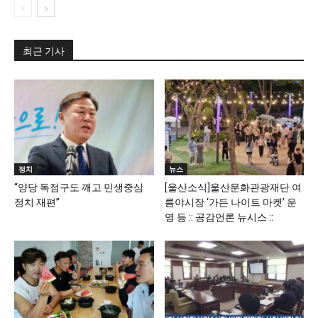
최근 기사
정치
뉴스
“양당 독점구도 깨고 민생중심
[울산소식]울산문화관광재단 여
정치 재편”
름야시장 ‘가든 나이트 마켓’ 운
영 등 :: 공감언론 뉴시스 ::