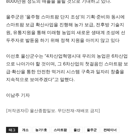
8000만원 정도의 매출을 올릴 것으로 기대하고 있다.
울주군은 ‘울주형 스마트팜 단지 조성’의 기획·준비와 동시에
스마트팜 보급 확산사업을 진행해 농가 보급, 전후방 기술지
원, 유통지원을 통해 미래형 농업의 새로운 생태계 조성에 선
두주자로 발돋움 하기 위해 정책 지원을 아끼지 않고 있다
이선호 울산군수는 “4차산업혁명시대 우리의 농업은 6차산업
으로 나아가야 할 것이며, 그 6차산업의 첫걸음인 스마트팜 보
급·확산을 통한 안전한 먹거리 시스템 구축과 일자리 창출을
지속적으로 보여주겠다”고 말했다.
이남주 기자
[저작권자ⓒ 울산종합일보. 무단전재-재배포 금지]
태그
개소
농가1호
스마트팜
울산
울주군
컨테이너