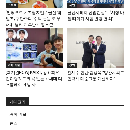
스포츠
사업
‘안팎으로 시끄럽지만…’ 울산 웨
울산시의회 산업건설위 “시장 바
일즈, 구단주의 ‘수박 선물’로 무
뀔 때마다 사업 변경 안 돼”
더위 날리고 후반기 정조준
과학 기술
정치
[과기원NOW] KAIST, 상하좌우
전재수 만난 김상욱 “양산시와도
잡아당겨도 왜곡 없는 차세대 디
협력해 대중교통 개선하자”
스플레이 개발 外
카테고리
과학 기술
뉴스