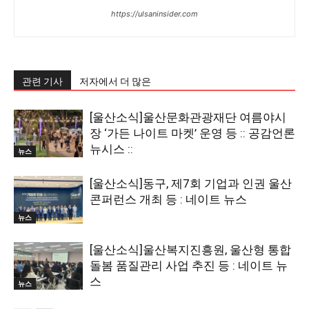
https://ulsaninsider.com
관련 기사
저자에서 더 많은
[울산소식]울산문화관광재단 여름야시
장 ‘가든 나이트 마켓’ 운영 등 :: 공감언론
뉴시스 ::
뉴스
[울산소식]동구, 제7회 기업과 인권 울산
콘퍼런스 개최 등 : 네이트 뉴스
뉴스
[울산소식]울산복지진흥원, 울산형 통합
돌봄 품질관리 사업 추진 등 : 네이트 뉴
스
뉴스