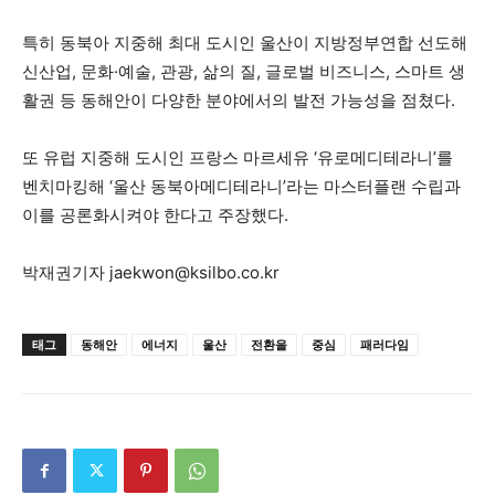
특히 동북아 지중해 최대 도시인 울산이 지방정부연합 선도해
신산업, 문화·예술, 관광, 삶의 질, 글로벌 비즈니스, 스마트 생
활권 등 동해안이 다양한 분야에서의 발전 가능성을 점쳤다.
또 유럽 지중해 도시인 프랑스 마르세유 ‘유로메디테라니’를
벤치마킹해 ‘울산 동북아메디테라니’라는 마스터플랜 수립과
이를 공론화시켜야 한다고 주장했다.
박재권기자
jaekwon@ksilbo.co.kr
태그
동해안
에너지
울산
전환을
중심
패러다임