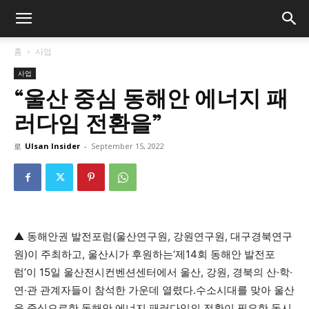
홈
사업
사업
“울산 중심 동해안 에너지 패
러다임 전환을”
로
Ulsan Insider
-
September 15, 2022
▲ 동해안권 발전포럼(울산연구원, 강원연구원, 대구경북연구
원)이 주최하고, 울산시가 후원하는‘제14회 동해안 발전포
럼’이 15일 울산전시컨벤션센터에서 울산, 강원, 경북의 산·학·
연·관 관계자들이 참석한 가운데 열렸다.수소시대를 맞아 울산
을 중심으로한 동해안 에너지 패러다임의 전환이 필요한 동시