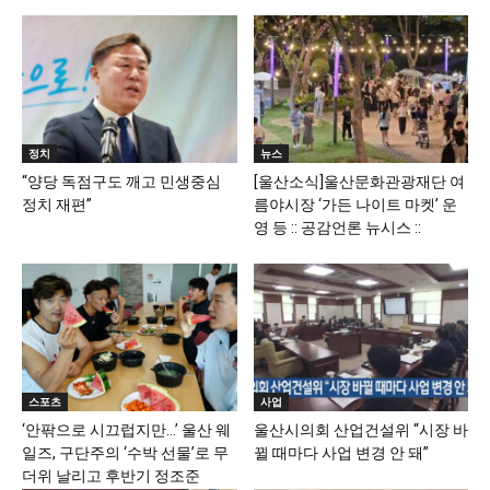
정치
뉴스
“양당 독점구도 깨고 민생중심
[울산소식]울산문화관광재단 여
정치 재편”
름야시장 ‘가든 나이트 마켓’ 운
영 등 :: 공감언론 뉴시스 ::
스포츠
사업
‘안팎으로 시끄럽지만…’ 울산 웨
울산시의회 산업건설위 “시장 바
일즈, 구단주의 ‘수박 선물’로 무
뀔 때마다 사업 변경 안 돼”
더위 날리고 후반기 정조준