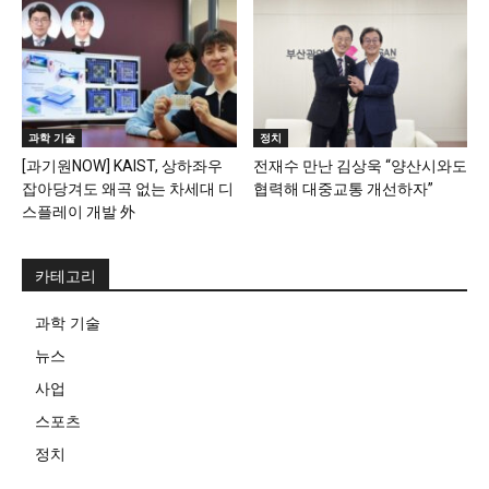
과학 기술
정치
[과기원NOW] KAIST, 상하좌우
전재수 만난 김상욱 “양산시와도
잡아당겨도 왜곡 없는 차세대 디
협력해 대중교통 개선하자”
스플레이 개발 外
카테고리
과학 기술
뉴스
사업
스포츠
정치