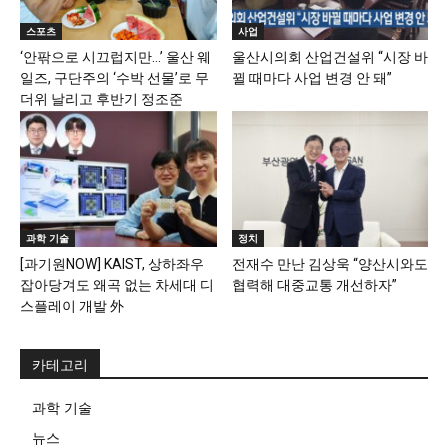
스포츠
사업
‘안팎으로 시끄럽지만…’ 울산 웨
울산시의회 산업건설위 “시장 바
일즈, 구단주의 ‘수박 선물’로 무
뀔 때마다 사업 변경 안 돼”
더위 날리고 후반기 정조준
과학 기술
정치
[과기원NOW] KAIST, 상하좌우
전재수 만난 김상욱 “양산시와도
잡아당겨도 왜곡 없는 차세대 디
협력해 대중교통 개선하자”
스플레이 개발 外
카테고리
과학 기술
뉴스