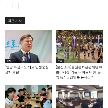
최근 기사
정치
뉴스
“양당 독점구도 깨고 민생중심
[울산소식]울산문화관광재단 여
정치 재편”
름야시장 ‘가든 나이트 마켓’ 운
영 등 :: 공감언론 뉴시스 ::