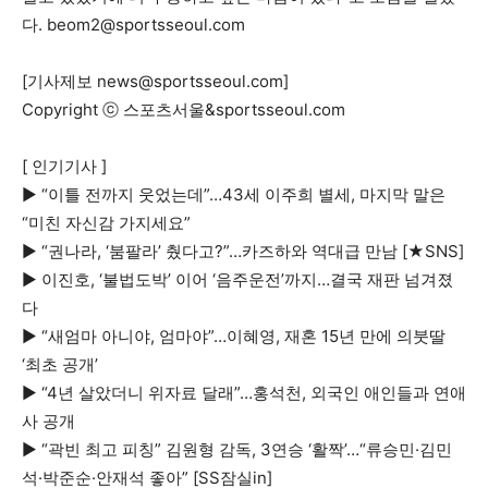
다.
beom2@sportsseoul.com
[기사제보
news@sportsseoul.com
]
Copyright ⓒ 스포츠서울&sportsseoul.com
[ 인기기사 ]
▶
“이틀 전까지 웃었는데”…43세 이주희 별세, 마지막 말은
“미친 자신감 가지세요”
▶
“권나라, ‘붐팔라’ 췄다고?”…카즈하와 역대급 만남 [★SNS]
▶
이진호, ‘불법도박’ 이어 ‘음주운전’까지…결국 재판 넘겨졌
다
▶
“새엄마 아니야, 엄마야”…이혜영, 재혼 15년 만에 의붓딸
‘최초 공개’
▶
“4년 살았더니 위자료 달래”…홍석천, 외국인 애인들과 연애
사 공개
▶
“곽빈 최고 피칭” 김원형 감독, 3연승 ‘활짝’…“류승민·김민
석·박준순·안재석 좋아” [SS잠실in]