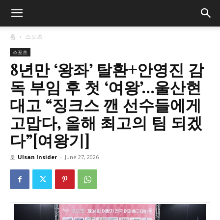
홈
스포츠
스포츠
8년만 ‘왕좌’ 탈환+안영진 감
독 부임 후 첫 ‘여왕’…울산현
대고 “징크스 깬 선수들에게
고맙다, 올해 최고의 팀 되겠
다”[여왕기]
로
Ulsan Insider
-
June 27, 2026