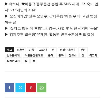
▶
유하나, ♥이용규 음주운전 논란 후 SNS 재개…“자숙이 먼
저” vs “개인의 자유”
▶
‘오징어게임’ 깐부 오영수, 강제추행 ‘최종 무죄’…4년 법정
싸움 끝
▶
“싫다고 했던 게 후회”…김영옥, 사별 후 남편 생각에 ‘눈물’
▶
‘강제추행 벌금형’ 유재환, 활동명 변경→혼성 밴드 결성
태그
8년만
감독
고맙다
깬
되겠다여왕기
부임
선수들에게
여왕울산현대고
올해
왕좌
징크스
첫
최고의
탈환안영진
팀
후