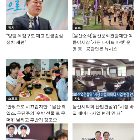
정치
뉴스
“양당 독점구도 깨고 민생중심
[울산소식]울산문화관광재단 여
정치 재편”
름야시장 ‘가든 나이트 마켓’ 운
영 등 :: 공감언론 뉴시스 ::
스포츠
사업
‘안팎으로 시끄럽지만…’ 울산 웨
울산시의회 산업건설위 “시장 바
일즈, 구단주의 ‘수박 선물’로 무
뀔 때마다 사업 변경 안 돼”
더위 날리고 후반기 정조준