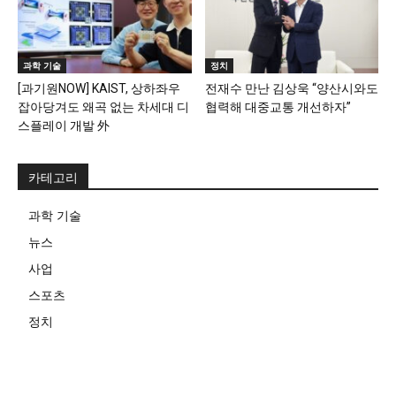
과학 기술
정치
[과기원NOW] KAIST, 상하좌우
전재수 만난 김상욱 “양산시와도
잡아당겨도 왜곡 없는 차세대 디
협력해 대중교통 개선하자”
스플레이 개발 外
카테고리
과학 기술
뉴스
사업
스포츠
정치