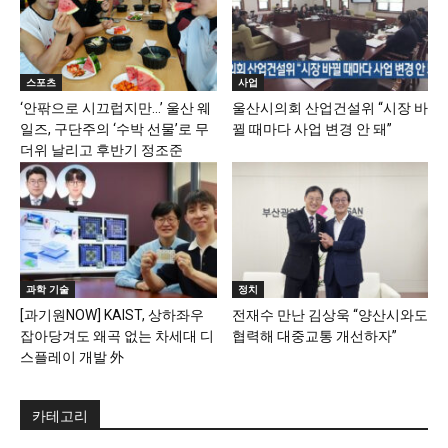
스포츠
사업
‘안팎으로 시끄럽지만…’ 울산 웨
울산시의회 산업건설위 “시장 바
일즈, 구단주의 ‘수박 선물’로 무
뀔 때마다 사업 변경 안 돼”
더위 날리고 후반기 정조준
과학 기술
정치
[과기원NOW] KAIST, 상하좌우
전재수 만난 김상욱 “양산시와도
잡아당겨도 왜곡 없는 차세대 디
협력해 대중교통 개선하자”
스플레이 개발 外
카테고리