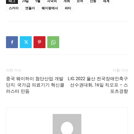
태그
24일
9월
각국의
개최
모여
산둥
세계
스카이
연들이
웨이팡에서
파티
이전 기사
다음 기사
중국 웨이하이 첨단산업 개발
LIG 2022 울산 전국장애인축구
단지: 국가급 의료기기 혁신클
선수권대회, 16일 킥오프 – 스
러스터 만듬
포츠경향