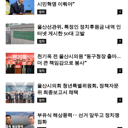
시민혁명 이뤄야”
정치
0
울산선관위, 특정인 정치후원금 내역 인
터넷 게시한 50대 고발
정치
0
천기옥 전 울산시의원 “동구청장 출마…
더 큰 책임감으로 봉사”
정치
0
울산시의회 청년특별위원회, 정책자문
위 최종보고서 채택
정치
0
부유식 해상풍력‥ 선거 앞두고 정치쟁
점화