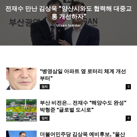
정치
전재수 만난 김상욱 “양산시와도 협력해 대중교
통 개선하자”
Ulsan Insider
“병영삼일 아파트 옆 로터리 체계 개선
부터”
정치
0
부산 비전은… 전재수 “해양수도 완성”
박형준 “글로벌 도시로”
정치
0
더불어민주당 김상욱 예비후보, “울산