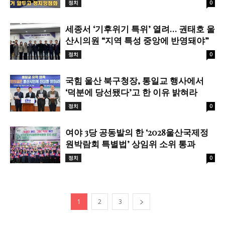
정치
0
세종서 ‘기후위기 특위’ 열려… 권태호 울
산시의원 “지역 특성 중앙에 반영돼야”
정치
0
국힘 울산 북구청장, 통일교 행사에서
‘덕분에 당선됐다’고 한 이유 밝혀라
정치
0
여야 3당 공동발의 한 ‘2028울산국제정
원박람회 특별법’ 상임위 소위 통과
정치
0
1
2
3