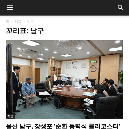
홈
태그
남구
꼬리표: 남구
사업
울산 남구, 장생포 ‘순환 동력식 롤러코스터’