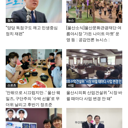
정치
뉴스
“양당 독점구도 깨고 민생중심
[울산소식]울산문화관광재단 여
정치 재편”
름야시장 ‘가든 나이트 마켓’ 운
영 등 :: 공감언론 뉴시스 ::
스포츠
사업
‘안팎으로 시끄럽지만…’ 울산 웨
울산시의회 산업건설위 “시장 바
일즈, 구단주의 ‘수박 선물’로 무
뀔 때마다 사업 변경 안 돼”
더위 날리고 후반기 정조준