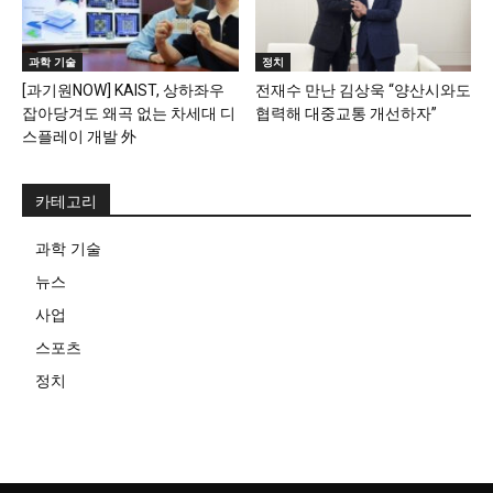
과학 기술
정치
[과기원NOW] KAIST, 상하좌우
전재수 만난 김상욱 “양산시와도
잡아당겨도 왜곡 없는 차세대 디
협력해 대중교통 개선하자”
스플레이 개발 外
카테고리
과학 기술
뉴스
사업
스포츠
정치