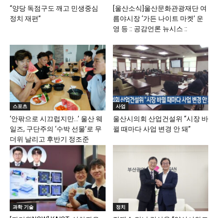
“양당 독점구도 깨고 민생중심
[울산소식]울산문화관광재단 여
정치 재편”
름야시장 ‘가든 나이트 마켓’ 운
영 등 :: 공감언론 뉴시스 ::
스포츠
사업
‘안팎으로 시끄럽지만…’ 울산 웨
울산시의회 산업건설위 “시장 바
일즈, 구단주의 ‘수박 선물’로 무
뀔 때마다 사업 변경 안 돼”
더위 날리고 후반기 정조준
과학 기술
정치