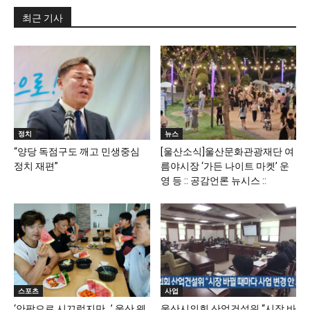
최근 기사
정치
뉴스
“양당 독점구도 깨고 민생중심
[울산소식]울산문화관광재단 여
정치 재편”
름야시장 ‘가든 나이트 마켓’ 운
영 등 :: 공감언론 뉴시스 ::
스포츠
사업
‘안팎으로 시끄럽지만…’ 울산 웨
울산시의회 산업건설위 “시장 바