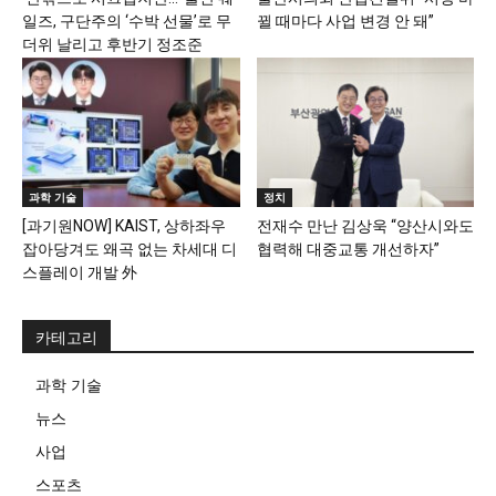
일즈, 구단주의 ‘수박 선물’로 무
뀔 때마다 사업 변경 안 돼”
더위 날리고 후반기 정조준
과학 기술
정치
[과기원NOW] KAIST, 상하좌우
전재수 만난 김상욱 “양산시와도
잡아당겨도 왜곡 없는 차세대 디
협력해 대중교통 개선하자”
스플레이 개발 外
카테고리
과학 기술
뉴스
사업
스포츠