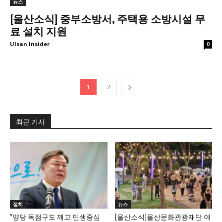
뉴스
[울산소식] 중부소방서, 주택용 소방시설 무
료 설치 지원
Ulsan Insider
0
1
2
최근 기사
정치
뉴스
“양당 독점구도 깨고 민생중심
[울산소식]울산문화관광재단 여