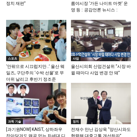
정치 재편”
름야시장 ‘가든 나이트 마켓’ 운
영 등 :: 공감언론 뉴시스 ::
스포츠
사업
‘안팎으로 시끄럽지만…’ 울산 웨
울산시의회 산업건설위 “시장 바
일즈, 구단주의 ‘수박 선물’로 무
뀔 때마다 사업 변경 안 돼”
더위 날리고 후반기 정조준
과학 기술
정치
[과기원NOW] KAIST, 상하좌우
전재수 만난 김상욱 “양산시와도
잡아당겨도 왜곡 없는 차세대 디
협력해 대중교통 개선하자”