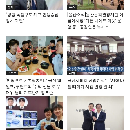
정치
뉴스
“양당 독점구도 깨고 민생중심
[울산소식]울산문화관광재단 여
정치 재편”
름야시장 ‘가든 나이트 마켓’ 운
영 등 :: 공감언론 뉴시스 ::
스포츠
사업
‘안팎으로 시끄럽지만…’ 울산 웨
울산시의회 산업건설위 “시장 바
일즈, 구단주의 ‘수박 선물’로 무
뀔 때마다 사업 변경 안 돼”
더위 날리고 후반기 정조준