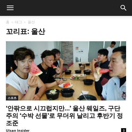
홈
태그
울산
꼬리표: 울산
스포츠
‘안팎으로 시끄럽지만…’ 울산 웨일즈, 구단
주의 ‘수박 선물’로 무더위 날리고 후반기 정
조준
Ulsan Insider
0