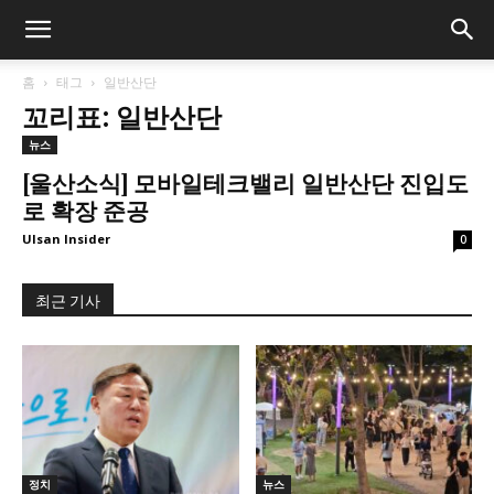
홈
태그
일반산단
꼬리표: 일반산단
뉴스
[울산소식] 모바일테크밸리 일반산단 진입도
로 확장 준공
Ulsan Insider
0
최근 기사
정치
뉴스