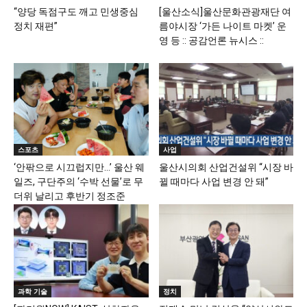
“양당 독점구도 깨고 민생중심
[울산소식]울산문화관광재단 여
정치 재편”
름야시장 ‘가든 나이트 마켓’ 운
영 등 :: 공감언론 뉴시스 ::
스포츠
사업
‘안팎으로 시끄럽지만…’ 울산 웨
울산시의회 산업건설위 “시장 바
일즈, 구단주의 ‘수박 선물’로 무
뀔 때마다 사업 변경 안 돼”
더위 날리고 후반기 정조준
과학 기술
정치