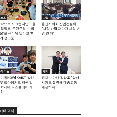
스포츠
사업
안팎으로 시끄럽지만…’ 울
울산시의회 산업건설위
 웨일즈, 구단주의 ‘수박
“시장 바뀔 때마다 사업 변
물’로 무더위 날리고 후
경 안 돼”
기 정조준
과학 기술
정치
과기원NOW] KAIST, 상하
전재수 만난 김상욱 “양산
우 잡아당겨도 왜곡 없
시와도 협력해 대중교통
 차세대 디스플레이 개
개선하자”
 外
카테고리