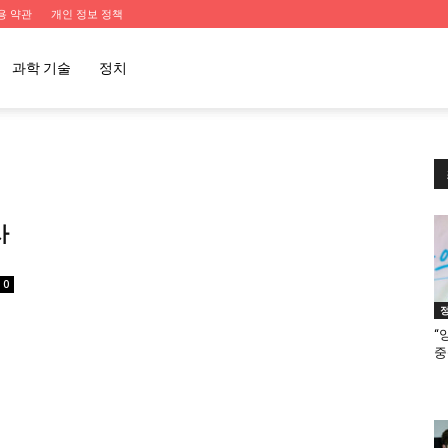
용 약관
개인 정보 정책
과학 기술
정치
사
0
“
중