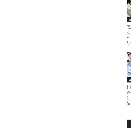
‘
산
선
반
[
좌
는
발