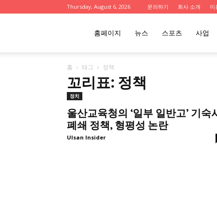
Thursday, August 6, 2026
문의하기
회사 소개
이
울
홈페이지
뉴스
스포츠
사업
홈
태그
정책
산
꼬리표: 정책
정치
인
울산교육청의 ‘일부 일반고’ 기숙
폐쇄 정책, 형평성 논란
Ulsan Insider
사
이