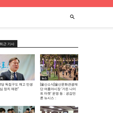
최근 기사
정치
뉴스
양당 독점구도 깨고 민생
[울산소식]울산문화관광재
심 정치 재편”
단 여름야시장 ‘가든 나이
트 마켓’ 운영 등 :: 공감언
론 뉴시스 ::