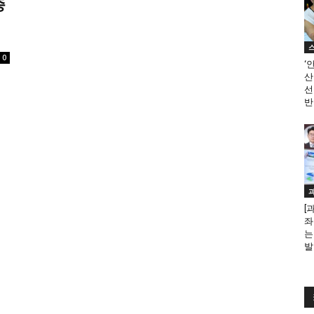
종
0
‘
산
선
반
[
좌
는
발