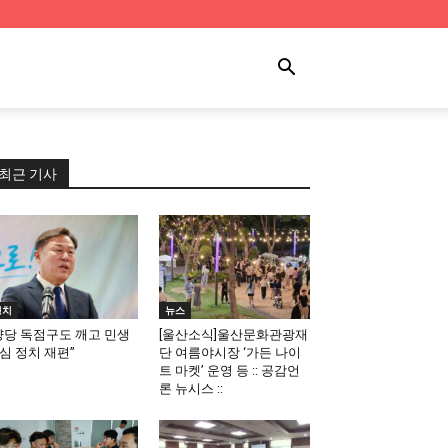
최근 기사
정치
뉴스
양당 독점구도 깨고 민생
[울산소식]울산문화관광재
심 정치 재편”
단 여름야시장 ‘가든 나이
트 마켓’ 운영 등 :: 공감언
론 뉴시스 ::