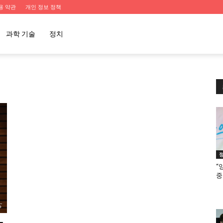
용 약관
개인 정보 정책
과학 기술
정치
“
중