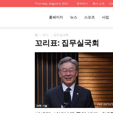
Thursday, August 6, 2026
문의하기
회사 소개
이
울
홈페이지
뉴스
스포츠
사업
홈
태그
집무실국회
산
꼬리표: 집무실국회
인
사
이
과학 기술