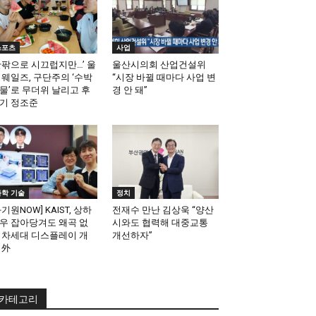
스포츠
사업
안팎으로 시끄럽지만…’ 울
울산시의회 산업건설위
 웨일즈, 구단주의 ‘수박
“시장 바뀔 때마다 사업 변
물’로 무더위 날리고 후
경 안 돼”
기 정조준
과학 기술
정치
과기원NOW] KAIST, 상하
전재수 만난 김상욱 “양산
우 잡아당겨도 왜곡 없
시와도 협력해 대중교통
 차세대 디스플레이 개
개선하자”
 外
카테고리