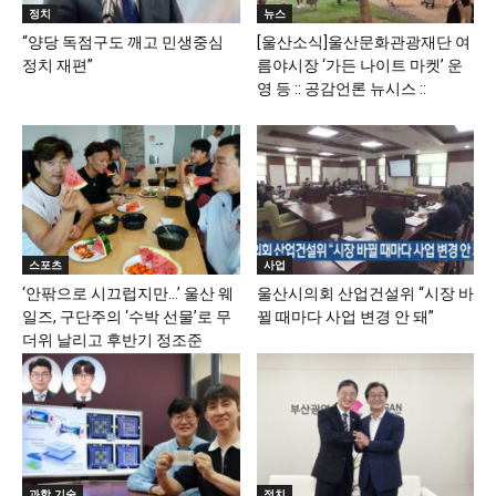
정치
뉴스
“양당 독점구도 깨고 민생중심
[울산소식]울산문화관광재단 여
정치 재편”
름야시장 ‘가든 나이트 마켓’ 운
영 등 :: 공감언론 뉴시스 ::
스포츠
사업
‘안팎으로 시끄럽지만…’ 울산 웨
울산시의회 산업건설위 “시장 바
일즈, 구단주의 ‘수박 선물’로 무
뀔 때마다 사업 변경 안 돼”
더위 날리고 후반기 정조준
과학 기술
정치