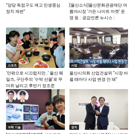
“양당 독점구도 깨고 민생중심
[울산소식]울산문화관광재단 여
정치 재편”
름야시장 ‘가든 나이트 마켓’ 운
영 등 :: 공감언론 뉴시스 ::
스포츠
사업
‘안팎으로 시끄럽지만…’ 울산 웨
울산시의회 산업건설위 “시장 바
일즈, 구단주의 ‘수박 선물’로 무
뀔 때마다 사업 변경 안 돼”
더위 날리고 후반기 정조준
과학 기술
정치