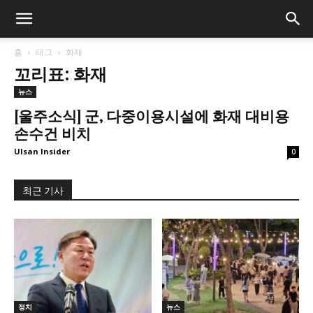
홈
태그
화재
꼬리표: 화재
뉴스
[울주소식] 군, 다중이용시설에 화재 대비용
손수건 비치
Ulsan Insider
0
최근 기사
정치
뉴스