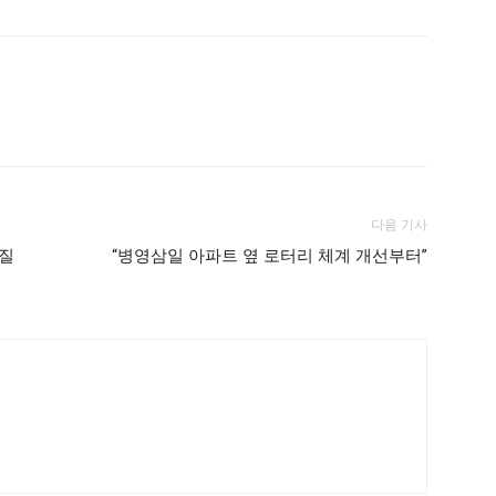
다음 기사
품질
“병영삼일 아파트 옆 로터리 체계 개선부터”