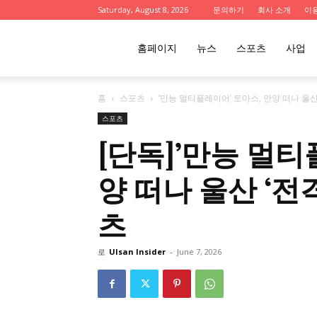
Saturday, August 8, 2026
문의하기
회사 소개
이
울
홈페이지
뉴스
스포츠
사업
홈
스포츠
’만능 멀티플레이어’ 토마스, 안양 떠나 울산 
산
스포츠
[단독]’만능 멀티
인
양 떠나 울산 ‘전격
츠
사
로
Ulsan Insider
-
June 7, 2026
이