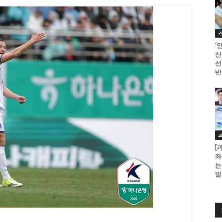
‘
산
선
반
[
좌
는
발