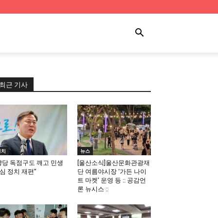
최근 기사
정치
뉴스
양당 독점구도 깨고 민생
[울산소식]울산문화관광재
심 정치 재편”
단 여름야시장 ‘가든 나이
트 마켓’ 운영 등 :: 공감언
론 뉴시스 ::