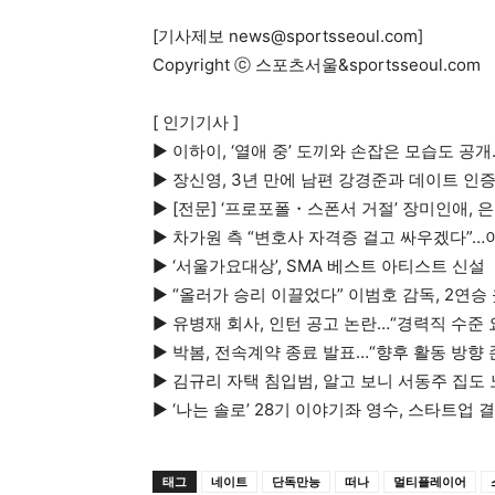
[기사제보
news@sportsseoul.com
]
Copyright ⓒ 스포츠서울&sportsseoul.com
[ 인기기사 ]
▶
이하이, ‘열애 중’ 도끼와 손잡은 모습도 공
▶
장신영, 3년 만에 남편 강경준과 데이트 인
▶
[전문] ‘프로포폴・스폰서 거절’ 장미인애, 은
▶
차가원 측 “변호사 자격증 걸고 싸우겠다”…
▶
‘서울가요대상’, SMA 베스트 아티스트 신설
▶
“올러가 승리 이끌었다” 이범호 감독, 2연승 웃
▶
유병재 회사, 인턴 공고 논란…“경력직 수준
▶
박봄, 전속계약 종료 발표…“향후 활동 방향 존
▶
김규리 자택 침입범, 알고 보니 서동주 집도
▶
‘나는 솔로’ 28기 이야기좌 영수, 스타트업 
태그
네이트
단독만능
떠나
멀티플레이어