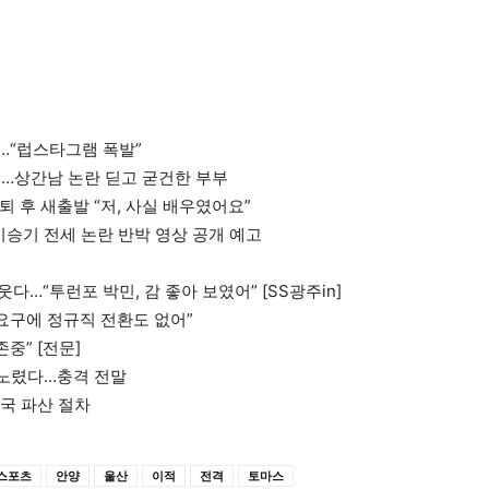
개…“럽스타그램 폭발”
증…상간남 논란 딛고 굳건한 부부
퇴 후 새출발 “저, 사실 배우였어요”
이승기 전세 논란 반박 영상 공개 예고
다…“투런포 박민, 감 좋아 보였어” [SS광주in]
 요구에 정규직 전환도 없어”
중” [전문]
 노렸다…충격 전말
결국 파산 절차
스포츠
안양
울산
이적
전격
토마스