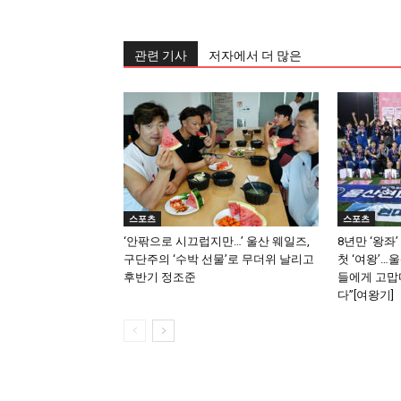
관련 기사
저자에서 더 많은
스포츠
스포츠
‘안팎으로 시끄럽지만…’ 울산 웨일즈,
8년만 ‘왕좌
구단주의 ‘수박 선물’로 무더위 날리고
첫 ‘여왕’…
후반기 정조준
들에게 고맙다
다”[여왕기]