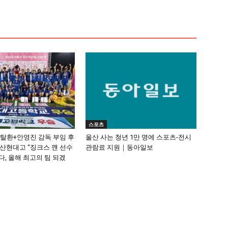
스포츠
’ 탈환+안영진 감독 부임 후
울산 사는 청년 1만 명에 스포츠-전시
울산현대고 “징크스 깬 선수
관람료 지원｜동아일보
, 올해 최고의 팀 되겠