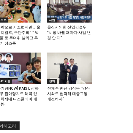
스포츠
사업
안팎으로 시끄럽지만…’ 울
울산시의회 산업건설위
 웨일즈, 구단주의 ‘수박
“시장 바뀔 때마다 사업 변
물’로 무더위 날리고 후
경 안 돼”
기 정조준
과학 기술
정치
과기원NOW] KAIST, 상하
전재수 만난 김상욱 “양산
우 잡아당겨도 왜곡 없
시와도 협력해 대중교통
 차세대 디스플레이 개
개선하자”
 外
카테고리