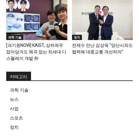
과학 기술
정치
[과기원NOW] KAIST, 상하좌우
전재수 만난 김상욱 “양산시와도
잡아당겨도 왜곡 없는 차세대 디
협력해 대중교통 개선하자”
스플레이 개발 外
카테고리
과학 기술
뉴스
사업
스포츠
정치