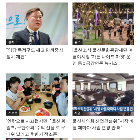
정치
뉴스
“양당 독점구도 깨고 민생중심
[울산소식]울산문화관광재단 여
정치 재편”
름야시장 ‘가든 나이트 마켓’ 운
영 등 :: 공감언론 뉴시스 ::
스포츠
사업
‘안팎으로 시끄럽지만…’ 울산 웨
울산시의회 산업건설위 “시장 바
일즈, 구단주의 ‘수박 선물’로 무
뀔 때마다 사업 변경 안 돼”
더위 날리고 후반기 정조준