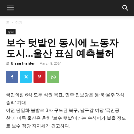
홈
정치
정치
보수 텃밭인 동시에 노동자
도시…울산 표심 예측불허
로
Ulsan Insider
-
March 8, 2024
국민의힘 6석 모두 석권 목표, 민주·진보당은 동·북·울주 ‘3석
승리’ 기대
야권 단일화 불발로 3자 구도된 북구, 남구갑 여당 ‘국민공
천’에 이목 울산은 흔히 ‘보수 텃밭’이라는 수식어가 붙을 정도
로 보수 정당 지지세가 견고하다.