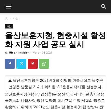
홈
사업
사업
울산보훈지청, 현충시설 활성
화 지원 사업 공모 실시
로
Ulsan Insider
-
March 24, 2021
▲ 울산보훈지청은 2021년 3월 이달의 현충시설로 울주군
언양읍 남문길 3-4에 위치한 ‘3·1운동사적비’를 선정했다.
울산보훈지청(지청장 김상출)은 울산·양산지역의 현충시설을
국민들의 나라사랑 정신 함양과 역사교육 현장 체험의 장으로
활용하기 위하여 ‘2021년도 현충시설 활성화(체험·탐방)지원’