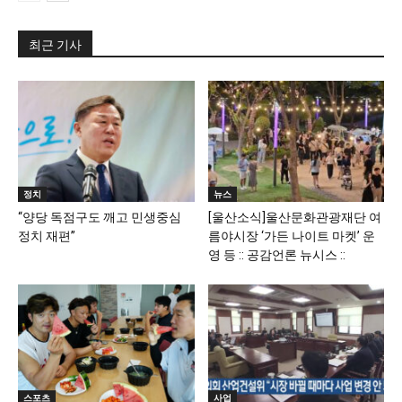
최근 기사
정치
뉴스
“양당 독점구도 깨고 민생중심
[울산소식]울산문화관광재단 여
정치 재편”
름야시장 ‘가든 나이트 마켓’ 운
영 등 :: 공감언론 뉴시스 ::
스포츠
사업