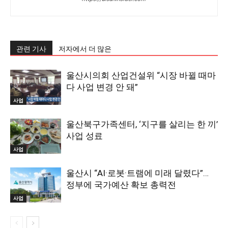
관련 기사
저자에서 더 많은
울산시의회 산업건설위 “시장 바뀔 때마
다 사업 변경 안 돼”
사업
울산북구가족센터, ‘지구를 살리는 한 끼’
사업 성료
사업
울산시 “AI·로봇·트램에 미래 달렸다”…
정부에 국가예산 확보 총력전
사업