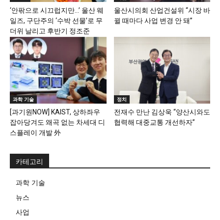
‘안팎으로 시끄럽지만…’ 울산 웨
울산시의회 산업건설위 “시장 바
일즈, 구단주의 ‘수박 선물’로 무
뀔 때마다 사업 변경 안 돼”
더위 날리고 후반기 정조준
과학 기술
정치
[과기원NOW] KAIST, 상하좌우
전재수 만난 김상욱 “양산시와도
잡아당겨도 왜곡 없는 차세대 디
협력해 대중교통 개선하자”
스플레이 개발 外
카테고리
과학 기술
뉴스
사업