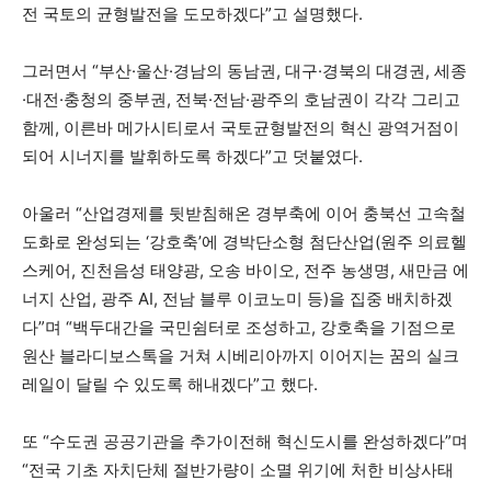
전 국토의 균형발전을 도모하겠다”고 설명했다.
그러면서 “부산·울산·경남의 동남권, 대구·경북의 대경권, 세종
·대전·충청의 중부권, 전북·전남·광주의 호남권이 각각 그리고
함께, 이른바 메가시티로서 국토균형발전의 혁신 광역거점이
되어 시너지를 발휘하도록 하겠다”고 덧붙였다.
아울러 “산업경제를 뒷받침해온 경부축에 이어 충북선 고속철
도화로 완성되는 ‘강호축’에 경박단소형 첨단산업(원주 의료헬
스케어, 진천음성 태양광, 오송 바이오, 전주 농생명, 새만금 에
너지 산업, 광주 AI, 전남 블루 이코노미 등)을 집중 배치하겠
다”며 “백두대간을 국민쉼터로 조성하고, 강호축을 기점으로
원산 블라디보스톡을 거쳐 시베리아까지 이어지는 꿈의 실크
레일이 달릴 수 있도록 해내겠다”고 했다.
또 “수도권 공공기관을 추가이전해 혁신도시를 완성하겠다”며
“전국 기초 자치단체 절반가량이 소멸 위기에 처한 비상사태