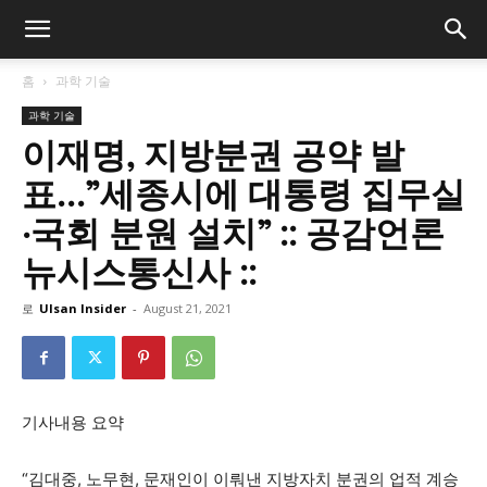
홈
과학 기술
과학 기술
이재명, 지방분권 공약 발
표…”세종시에 대통령 집무실
·국회 분원 설치” :: 공감언론
뉴시스통신사 ::
로
Ulsan Insider
-
August 21, 2021
기사내용 요약
“김대중, 노무현, 문재인이 이뤄낸 지방자치 분권의 업적 계승