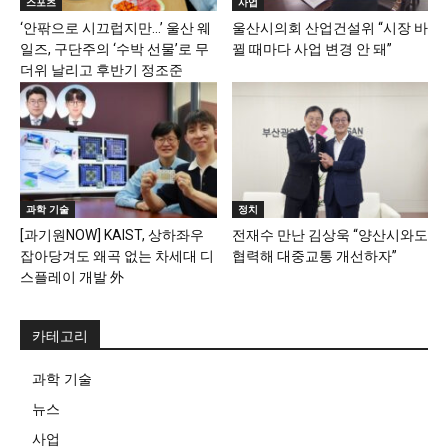
스포츠
사업
‘안팎으로 시끄럽지만…’ 울산 웨
울산시의회 산업건설위 “시장 바
일즈, 구단주의 ‘수박 선물’로 무
뀔 때마다 사업 변경 안 돼”
더위 날리고 후반기 정조준
과학 기술
정치
[과기원NOW] KAIST, 상하좌우
전재수 만난 김상욱 “양산시와도
잡아당겨도 왜곡 없는 차세대 디
협력해 대중교통 개선하자”
스플레이 개발 外
카테고리
과학 기술
뉴스
사업