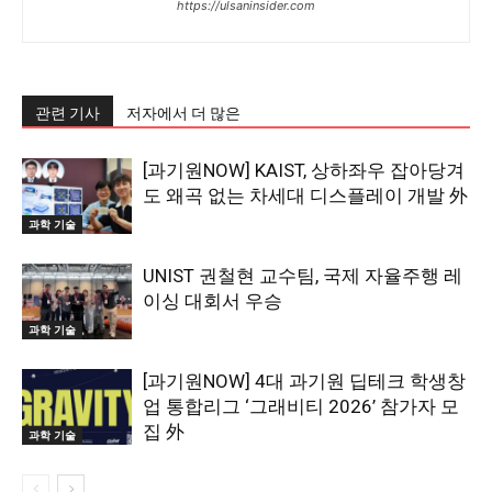
https://ulsaninsider.com
관련 기사
저자에서 더 많은
[과기원NOW] KAIST, 상하좌우 잡아당겨
도 왜곡 없는 차세대 디스플레이 개발 外
과학 기술
UNIST 권철현 교수팀, 국제 자율주행 레
이싱 대회서 우승
과학 기술
[과기원NOW] 4대 과기원 딥테크 학생창
업 통합리그 ‘그래비티 2026’ 참가자 모
집 外
과학 기술