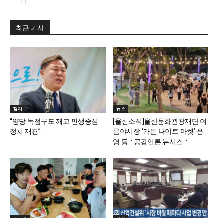
최근 기사
정치
뉴스
“양당 독점구도 깨고 민생중심
[울산소식]울산문화관광재단 여
정치 재편”
름야시장 ‘가든 나이트 마켓’ 운
영 등 :: 공감언론 뉴시스 ::