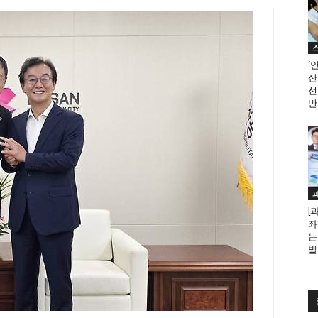
‘
산
선
반
[
좌
는
발