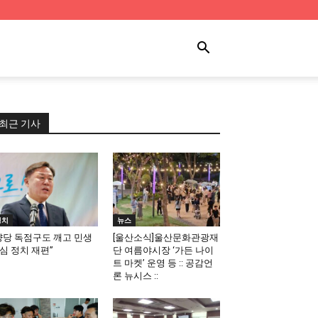
최근 기사
정치
뉴스
양당 독점구도 깨고 민생
[울산소식]울산문화관광재
심 정치 재편”
단 여름야시장 ‘가든 나이
트 마켓’ 운영 등 :: 공감언
론 뉴시스 ::