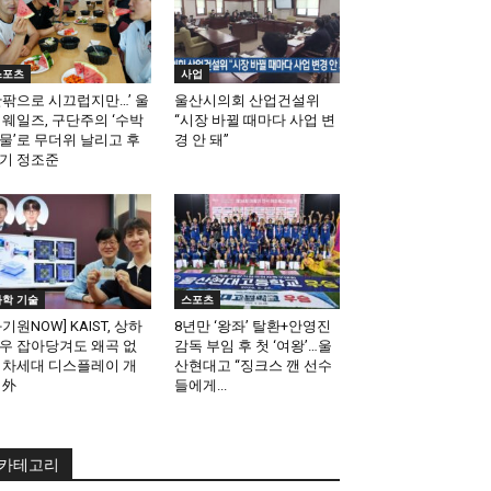
스포츠
사업
안팎으로 시끄럽지만…’ 울
울산시의회 산업건설위
 웨일즈, 구단주의 ‘수박
“시장 바뀔 때마다 사업 변
물’로 무더위 날리고 후
경 안 돼”
기 정조준
과학 기술
스포츠
과기원NOW] KAIST, 상하
8년만 ‘왕좌’ 탈환+안영진
우 잡아당겨도 왜곡 없
감독 부임 후 첫 ‘여왕’…울
 차세대 디스플레이 개
산현대고 “징크스 깬 선수
 外
들에게...
카테고리