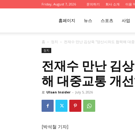
Friday, August 7, 2026
문의하기
회사 소개
이용 
울
홈페이지
뉴스
스포츠
사업
홈
정치
전재수 만난 김상욱 “양산시와도 협력해 대중
산
정치
전재수 만난 김상
인
해 대중교통 개선
사
로
Ulsan Insider
-
July 5, 2026
이
[박석철 기자]